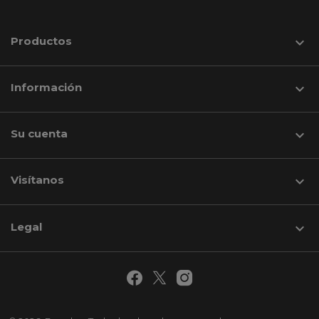
Productos

Información

Su cuenta

Visítanos
keyboard_arrow_down
Legal
