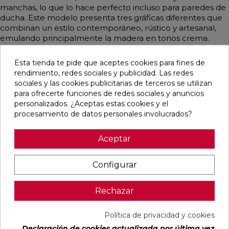
manchas, lo que lo hace perfecto incluso para paredes de
ducha. Este modelo presenta tres gráficas diferentes que
combinan un estilo contemporáneo, rústico y artesanal,
emulando principalmente la madera en tonos crema.
Esta tienda te pide que aceptes cookies para fines de
rendimiento, redes sociales y publicidad. Las redes
sociales y las cookies publicitarias de terceros se utilizan
Pensamos que te puede interesar
para ofrecerte funciones de redes sociales y anuncios
personalizados. ¿Aceptas estas cookies y el
procesamiento de datos personales involucrados?
favorite
favorite
favorite
favorite
Aceptar
DUCALE
VOLTE HAYA
CYPRESS
TANGRAM
Configurar
CEDAR MATE
MATE 75X75
NATURAL
CAMEL MATE
60X120
RECTIFICADO
MATE
31,6X100
RECTIFICADO
23X120
RECTIFICADO
Rechazar
Ref:
Baldocer
Ref:
STN
Ref:
STN
Ref:
Colorker
77356202
77640372
77640561
91080296
Política de privacidad y cookies
PVP
PVP
PVP
PVP
33,28 €
29,65 €
27,23 €
38,60 €
Declaración de cookies actualizada por última vez