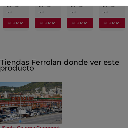
/m²
/m²
/m²
/m²
(IVA
(IVA
(IVA
(IVA
incl.)
incl.)
incl.)
incl.)
VER MÁS
VER MÁS
VER MÁS
VER MÁS
Tiendas Ferrolan donde ver este
producto
Santa Coloma Gramenet