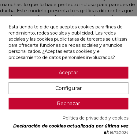
manchas, lo que lo hace perfecto incluso para paredes de
ducha. Este modelo presenta tres gráficas diferentes que
combinan un estilo contemporáneo, rústico y artesanal,
emulando principalmente la madera en tonos marrones.
Esta tienda te pide que aceptes cookies para fines de
rendimiento, redes sociales y publicidad. Las redes
sociales y las cookies publicitarias de terceros se utilizan
para ofrecerte funciones de redes sociales y anuncios
Pensamos que te puede interesar
personalizados. ¿Aceptas estas cookies y el
procesamiento de datos personales involucrados?
favorite
favorite
favorite
favorite
Aceptar
Configurar
DUCALE
VOLTE HAYA
CYPRESS
TANGRAM
CEDAR MATE
MATE 75X75
NATURAL
CAMEL MATE
Rechazar
60X120
RECTIFICADO
MATE
31,6X100
RECTIFICADO
23X120
RECTIFICADO
Ref:
Baldocer
Ref:
STN
Ref:
STN
Ref:
Colorker
Política de privacidad y cookies
77356202
77640372
77640561
91080296
Declaración de cookies actualizada por última vez
PVP
PVP
PVP
PVP
el:
15/10/2024
33,28 €
29,65 €
27,23 €
38,60 €