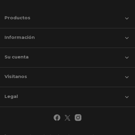
Productos

Información

Su cuenta

Visítanos
keyboard_arrow_down
Legal
