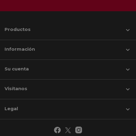
Productos

Información

Su cuenta

Visítanos
keyboard_arrow_down
Legal
