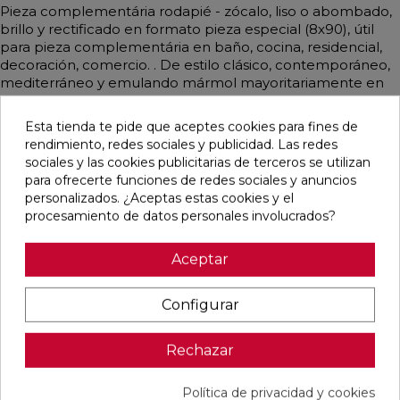
Pieza complementária rodapié - zócalo, liso o abombado,
brillo y rectificado en formato pieza especial (8x90), útil
para pieza complementária en baño, cocina, residencial,
decoración, comercio. . De estilo clásico, contemporáneo,
mediterráneo y emulando mármol mayoritariamente en
color gris perla, multicolor.
Esta tienda te pide que aceptes cookies para fines de
rendimiento, redes sociales y publicidad. Las redes
sociales y las cookies publicitarias de terceros se utilizan
para ofrecerte funciones de redes sociales y anuncios
Pensamos que te puede interesar
personalizados. ¿Aceptas estas cookies y el
procesamiento de datos personales involucrados?
favorite
favorite
favorite
favorite
Aceptar
Configurar
ALAPLANA
OIKOS GOLD
OIKOS BLUE
EMPORIO
ALLISON
PULIDO
PULIDO
BLANCO
BLANCO
30X60
30X60
PULIDO
Rechazar
BRILLO
RECTIFICADO
RECTIFICADO
60X120
33,3X90
RECTIFICADO
RECTIFICADO
Ref:
Alaplana
Ref:
Geotiles
Ref:
Geotiles
Ref:
TAU
Política de privacidad y cookies
94107701
77485413
77485414
93201622
ceràmic