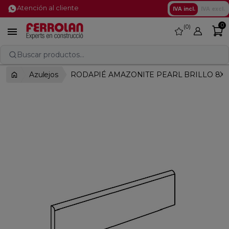
Atención al cliente
IVA incl.
IVA excl.
0
0
favorite

Buscar productos...
Azulejos
RODAPIÉ AMAZONITE PEARL BRILLO 8X9