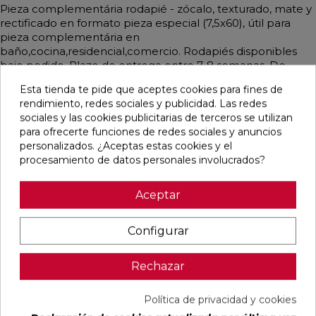
Pieza complementária rodapié - zócalo, texturado, mate y
rectificado en formato pieza especial (7,5x60), útil para
pieza complementária en
baño,cocina,residencial,comercio. Rodapiés disponibles
bajo pedido. Plazo de entrega entre 7-8 semanas. De
estilo contemporáneo,nórdico,rústico y
Esta tienda te pide que aceptes cookies para fines de
artesanal,mediterráneo y emulando cemento
rendimiento, redes sociales y publicidad. Las redes
mayoritariamente en color gris medio.
sociales y las cookies publicitarias de terceros se utilizan
para ofrecerte funciones de redes sociales y anuncios
personalizados. ¿Aceptas estas cookies y el
procesamiento de datos personales involucrados?
Pensamos que te puede interesar
Aceptar
favorite
favorite
favorite
favorite
Configurar
Rechazar
DETROIT
UNIQ MOON
CONCEPT
CONCEPT
ARENA
MATE
MOON MATE
GREY MATE
MATE
29,5X59,5
29,5X59,5
29,5X59,5
Política de privacidad y cookies
33,3X33,3
RECTIFICADO
RECTIFICADO
RECTIFICADO