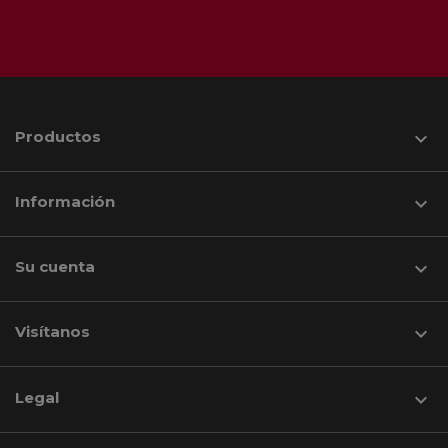
Productos

Información

Su cuenta

Visítanos
keyboard_arrow_down
Legal
