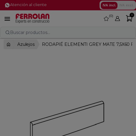
Atención al cliente
IVA incl.
IVA excl.
0
0
favorite

Buscar productos...
Azulejos
RODAPIÉ ELEMENTI GREY MATE 7,5X60 R