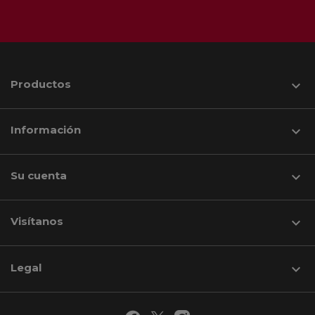
Productos

Información

Su cuenta

Visítanos
keyboard_arrow_down
Legal
