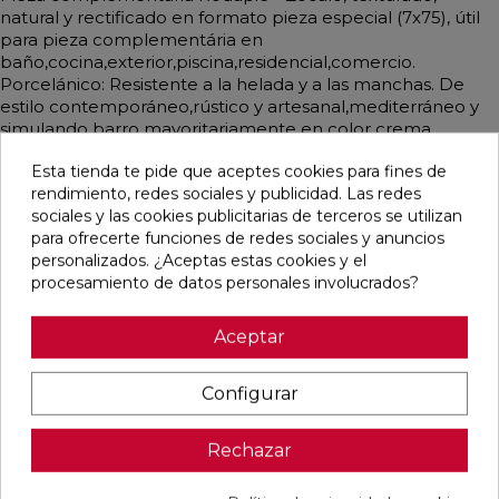
natural y rectificado en formato pieza especial (7x75), útil
para pieza complementária en
baño,cocina,exterior,piscina,residencial,comercio.
Porcelánico: Resistente a la helada y a las manchas. De
estilo contemporáneo,rústico y artesanal,mediterráneo y
simulando barro mayoritariamente en color crema.
Esta tienda te pide que aceptes cookies para fines de
rendimiento, redes sociales y publicidad. Las redes
sociales y las cookies publicitarias de terceros se utilizan
Pensamos que te puede interesar
para ofrecerte funciones de redes sociales y anuncios
personalizados. ¿Aceptas estas cookies y el
procesamiento de datos personales involucrados?
favorite
favorite
favorite
favorite
Aceptar
Configurar
CUERO
GRECOGRES
GRECOGRES
PELDAÑO
MATE
BASE
BASE
FIORENTINO
33,3X33,3
NATURAL
NATURAL
GRECOGRES
24,6X24,6
31,4X31,4
NATURAL
Rechazar
30,5X31,4
Ref:
STN
Ref:
GrecoGres
Ref:
GrecoGres
Ref:
GrecoGr
77654051
93300100
93300200
93300800