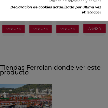
Política de privacidad y cookies
PVP
PVP
PVP
PVP
Declaración de cookies actualizada por última vez
13,92 €
18,03 €
21,86 €
8,99 €
el:
15/10/2024
/m²
/m²
/m²
/Pieza
(IVA
(IVA
(IVA
(IVA incl.)
incl.)
incl.)
incl.)
AÑADIR
VER MÁS
VER MÁS
VER MÁS
Tiendas Ferrolan donde ver este
producto