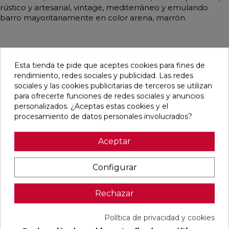
rústico y artesanal, vintage, mediterráneo y emulando
barro mayoritariamente en color arena, marrón.
Pensamos que te puede interesar
Esta tienda te pide que aceptes cookies para fines de
rendimiento, redes sociales y publicidad. Las redes
sociales y las cookies publicitarias de terceros se utilizan
favorite
favorite
favorite
favorite
para ofrecerte funciones de redes sociales y anuncios
personalizados. ¿Aceptas estas cookies y el
procesamiento de datos personales involucrados?
CUERO
GRECOGRES
GRECOGRES
PELDAÑO
Aceptar
MATE
BASE
BASE
FIORENTINO
33,3X33,3
NATURAL
NATURAL
GRECOGRES
24,6X24,6
31,4X31,4
NATURAL
Configurar
30,5X31,4
Ref:
STN
Ref:
GrecoGres
Ref:
GrecoGres
Ref:
GrecoGr
77654051
93300100
93300200
93300800
Rechazar
PVP
PVP
PVP
PVP
13,92 €
18,03 €
21,86 €
8,99 €
Política de privacidad y cookies
/m²
/m²
/m²
/Pieza
(IVA
(IVA
(IVA