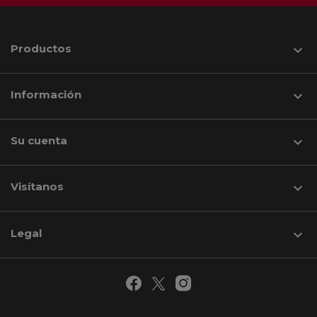
Productos

Información

Su cuenta

Visítanos
keyboard_arrow_down
Legal
