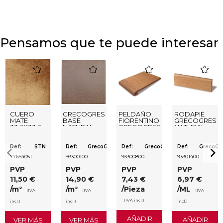
Pensamos que te puede interesar
favorite
favorite
favorite
favorite
CUERO
GRECOGRES
PELDAÑO
RODAPIÉ
MATE
BASE
FIORENTINO
GRECOGRES
33,3X33,3
NATURAL
GRECOGRES
NATURAL
24,6X24,6
NATURAL
7,5X31,4
30,5X31,4
Ref:
STN
Ref:
GrecoGres
Ref:
GrecoGres
Ref:
GrecoGr
77654051
93300100
93300800
93301400
PVP
PVP
PVP
PVP
11,50 €
14,90 €
7,43 €
6,97 €
/m²
/m²
/Pieza
/ML
(IVA
(IVA
(IVA
(IVA incl.)
incl.)
incl.)
incl.)
AÑADIR
AÑADIR
VER MÁS
VER MÁS