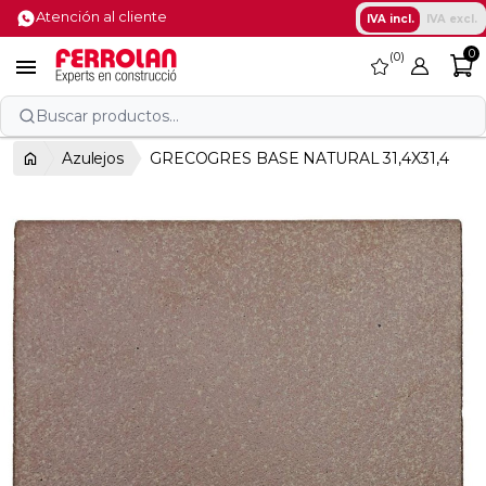
Atención al cliente
IVA incl.
IVA excl.
0
0
favorite

Buscar productos...
Azulejos
GRECOGRES BASE NATURAL 31,4X31,4