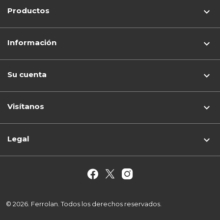
Productos

Información

Su cuenta

Visítanos
keyboard_arrow_down
Legal

© 2026. Ferrolan. Todos los derechos reservados.