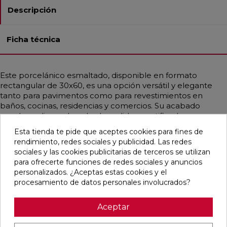
Descripción
Ficha técnica
Este porcelánico esmaltado, disponible en formato
rectangular de 30x60, es una opción versátil y elegante
tanto para pavimentos como para revestimientos en
baños, cocinas, residencias y comercios. Su acabado
puede ser liso o abombado, pulido y rectificado,
ofreciendo una apariencia sofisticada que simula el
Esta tienda te pide que aceptes cookies para fines de
mármol, principalmente en tonos negros. Además, es
rendimiento, redes sociales y publicidad. Las redes
resistente a la helada y a las manchas, lo que lo convierte
sociales y las cookies publicitarias de terceros se utilizan
en una elección duradera y práctica para cualquier
para ofrecerte funciones de redes sociales y anuncios
espacio. Su estilo clásico y contemporáneo se adapta a
personalizados. ¿Aceptas estas cookies y el
diversas decoraciones, aportando un toque de distinción.
procesamiento de datos personales involucrados?
Aceptar
Pensamos que te puede interesar