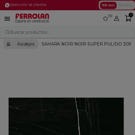
Atención al cliente
IVA incl.
IVA excl.
0
0
favorite

Buscar productos...
Azulejos
SAHARA NOIR NOIR SUPER PULIDO 30X6