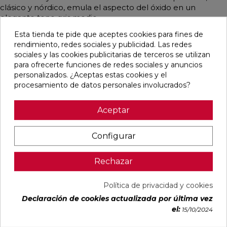
clásico y nórdico, emula el aspecto del óxido en un
elegante tono gris medio.
Esta tienda te pide que aceptes cookies para fines de
rendimiento, redes sociales y publicidad. Las redes
sociales y las cookies publicitarias de terceros se utilizan
Pensamos que te puede interesar
para ofrecerte funciones de redes sociales y anuncios
personalizados. ¿Aceptas estas cookies y el
procesamiento de datos personales involucrados?
favorite
favorite
favorite
Aceptar
Configurar
CORTEN A
CORTEN
CORTEN A
NATURAL
BLANCO
NATURAL
60X120
NATURAL
30X60
RECTIFICADO
30X60
RECTIFICADO
Rechazar
RECTIFICADO
Ref:
TAU
Ref:
TAU
Ref:
TAU
93218901
ceràmica
93218903
ceràmica
93218909
ceràmica
Política de privacidad y cookies
PVP
PVP
PVP
Declaración de cookies actualizada por última vez
46,59 €
34,49 €
41,75 €
el:
15/10/2024
/m²
/m²
/m²
(IVA
(IVA
(IVA