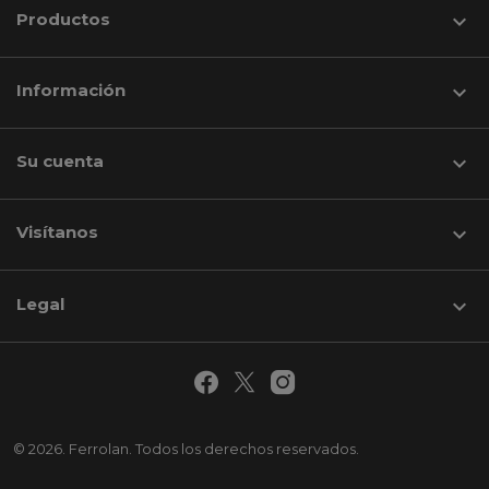
Productos

Información

Su cuenta

Visítanos
keyboard_arrow_down
Legal

© 2026. Ferrolan. Todos los derechos reservados.