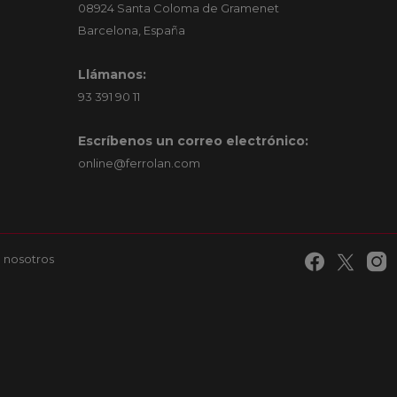
08924 Santa Coloma de Gramenet
Barcelona, España
Llámanos:
93 391 90 11
Escríbenos un correo electrónico:
online@ferrolan.com
 nosotros