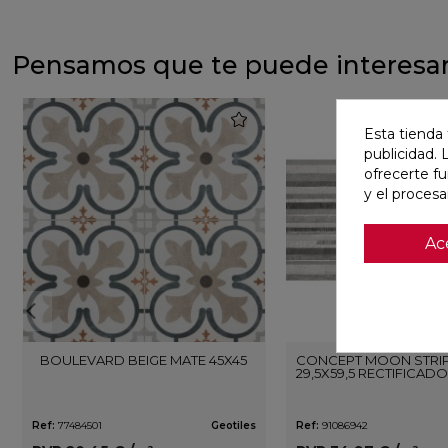
Pensamos que te puede interesa
favorite
Esta tienda 
publicidad. 
ofrecerte f
y el proces
Ac
BOULEVARD BEIGE MATE 45X45
CONCEPT MOON STRIP
29,5X59,5 RECTIFICADO
Ref:
77484501
Geotiles
Ref:
91086942