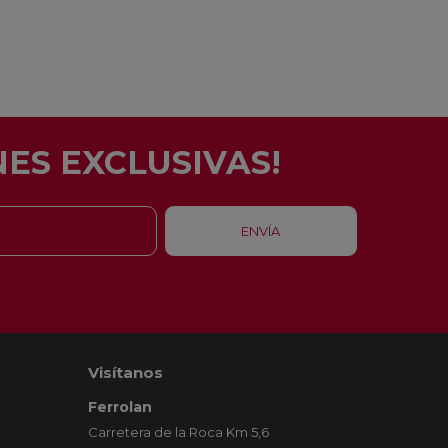
ES EXCLUSIVAS!
Visítanos
Ferrolan
Carretera de la Roca Km 5,6