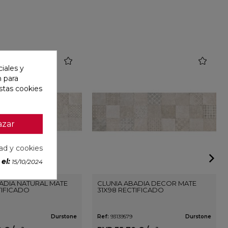
favorite
favorite
iales y
n para
stas cookies
azar
dad y cookies
el:
15/10/2024
ADIA NATURAL MATE
CLUNIA ABADIA DECOR MATE
TIFICADO
31X98 RECTIFICADO
Durstone
Ref:
93139579
Durstone