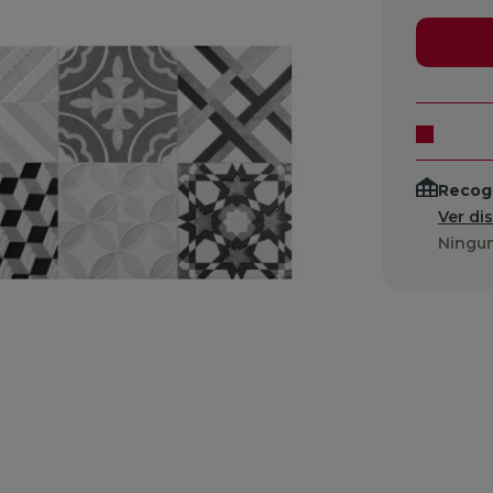
Recogi
Ver di
Ningun