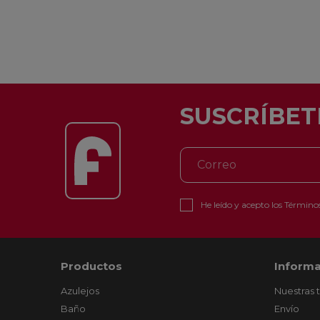
SUSCRÍBET
He leído y acepto los
Términos
Productos
Informa
Azulejos
Nuestras 
Baño
Envío