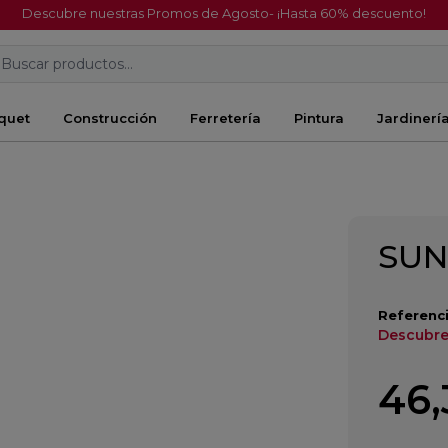
Descubre nuestras Promos de Agosto- ¡Hasta 60% descuento!
Buscar productos...
quet
Construcción
Ferretería
Pintura
Jardinerí
SUN
Referenci
Descubre
46