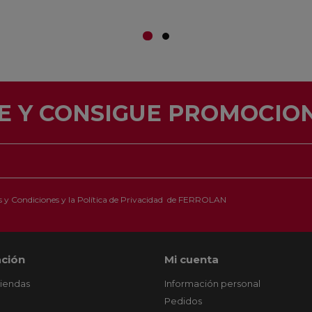
E Y CONSIGUE PROMOCION
 y Condiciones
y la
Política de Privacidad
de FERROLAN
ción
Mi cuenta
tiendas
Información personal
Pedidos