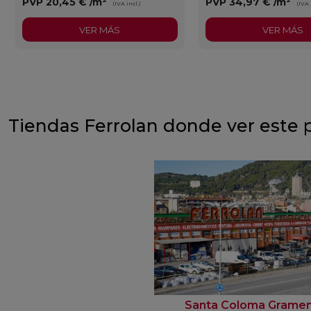
PVP
20,45 €
/m²
PVP
34,97 €
/m²
(IVA incl.)
(IVA 
VER MÁS
VER MÁS
Tiendas Ferrolan donde ver este 
Santa Coloma Grame