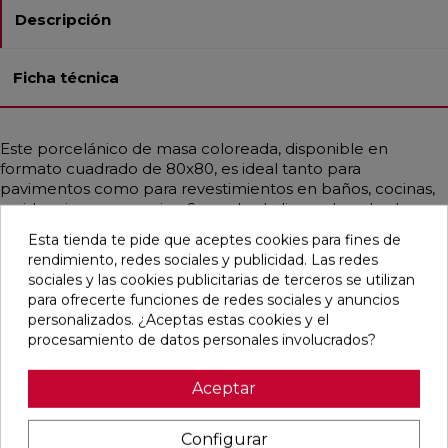
Descripción
Ficha técnica
Este porcelánico de masa coloreada, disponible en
formato cuadrado de 80x80, es ideal tanto para
pavimentos como para revestimientos en baños, cocinas,
residencias y comercios. Su acabado liso o abombado,
pulido y rectificado, le confiere un estilo clásico en blanco
Esta tienda te pide que aceptes cookies para fines de
y negro, simulando un diseño monocolor
rendimiento, redes sociales y publicidad. Las redes
predominantemente blanco. Además, es resistente a la
sociales y las cookies publicitarias de terceros se utilizan
helada y a las manchas, lo que garantiza su durabilidad y
para ofrecerte funciones de redes sociales y anuncios
fácil mantenimiento.
personalizados. ¿Aceptas estas cookies y el
procesamiento de datos personales involucrados?
Aceptar
Pensamos que te puede interesar
Configurar