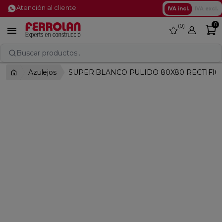
Atención al cliente
IVA incl.
IVA excl.
0
0
favorite

Buscar productos...
Azulejos
SUPER BLANCO PULIDO 80X80 RECTIFI