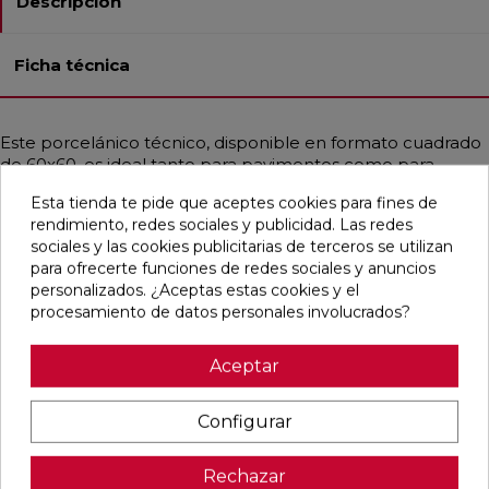
Descripción
Ficha técnica
Este porcelánico técnico, disponible en formato cuadrado
de 60x60, es ideal tanto para pavimentos como para
revestimientos en baños, cocinas, residencias y comercios.
Esta tienda te pide que aceptes cookies para fines de
Su acabado liso o ligeramente abombado, pulido y
rendimiento, redes sociales y publicidad. Las redes
rectificado, le confiere un estilo clásico en blanco y negro,
sociales y las cookies publicitarias de terceros se utilizan
emulando un monocolor predominantemente negro.
para ofrecerte funciones de redes sociales y anuncios
Además, es resistente a la helada y a las manchas, lo que lo
personalizados. ¿Aceptas estas cookies y el
convierte en una opción duradera y práctica.
procesamiento de datos personales involucrados?
Aceptar
Pensamos que te puede interesar
Configurar
favorite
favorite
favorite
favorite
Rechazar