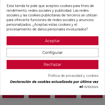
Esta tienda te pide que aceptes cookies para fines de
Pensamos que te puede interesar
rendimiento, redes sociales y publicidad. Las redes
sociales y las cookies publicitarias de terceros se utilizan
para ofrecerte funciones de redes sociales y anuncios
favorite
favorite
favorite
favorite
personalizados. ¿Aceptas estas cookies y el
procesamiento de datos personales involucrados?
Aceptar
DUCALE
VOLTE HAYA
CYPRESS
TANGRAM
CEDAR MATE
MATE 75X75
NATURAL
CAMEL MATE
60X120
RECTIFICADO
MATE
31,6X100
Configurar
RECTIFICADO
23X120
RECTIFICADO
Ref:
Baldocer
Ref:
STN
Ref:
STN
Ref:
Colorker
Rechazar
77356202
77640372
77640561
91080296
PVP
PVP
PVP
PVP
33,28 €
29,65 €
27,23 €
38,60 €
Política de privacidad y cookies
/m²
/m²
/m²
/m²
(IVA
(IVA
(IVA
(IVA
Declaración de cookies actualizada por última vez
incl.)
incl.)
incl.)
incl.)
el:
15/10/2024
VER MÁS
VER MÁS
VER MÁS
VER MÁS