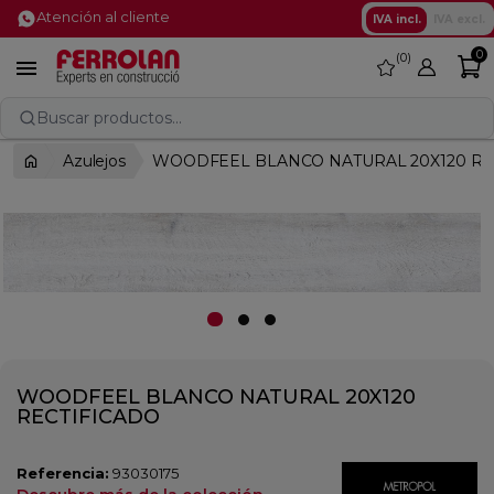
Atención al cliente
IVA incl.
IVA excl.
0
0
favorite

Buscar productos...
Azulejos
WOODFEEL BLANCO NATURAL 20X120 RE
WOODFEEL BLANCO NATURAL 20X120
RECTIFICADO
Referencia:
93030175