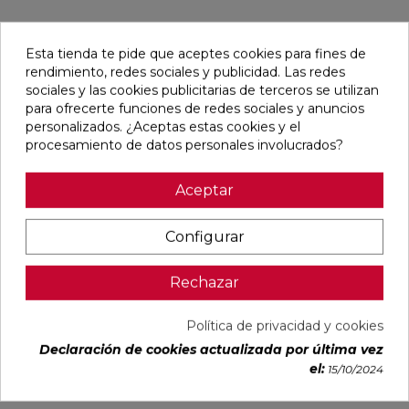
Pensamos que te puede interesar
Esta tienda te pide que aceptes cookies para fines de
rendimiento, redes sociales y publicidad. Las redes
favorite
favorite
favorite
favorite
sociales y las cookies publicitarias de terceros se utilizan
para ofrecerte funciones de redes sociales y anuncios
personalizados. ¿Aceptas estas cookies y el
procesamiento de datos personales involucrados?
DUCALE
VOLTE HAYA
CYPRESS
TANGRAM
CEDAR MATE
MATE 75X75
NATURAL
CAMEL MATE
Aceptar
60X120
RECTIFICADO
MATE
31,6X100
RECTIFICADO
23X120
RECTIFICADO
Ref:
Baldocer
Ref:
STN
Ref:
STN
Ref:
Colorker
Configurar
77356202
77640372
77640561
91080296
PVP
PVP
PVP
PVP
Rechazar
33,28 €
29,65 €
27,23 €
38,60 €
/m²
/m²
/m²
/m²
(IVA
(IVA
(IVA
(IVA
Política de privacidad y cookies
incl.)
incl.)
incl.)
incl.)
Declaración de cookies actualizada por última vez
VER MÁS
VER MÁS
VER MÁS
VER MÁS
el:
15/10/2024