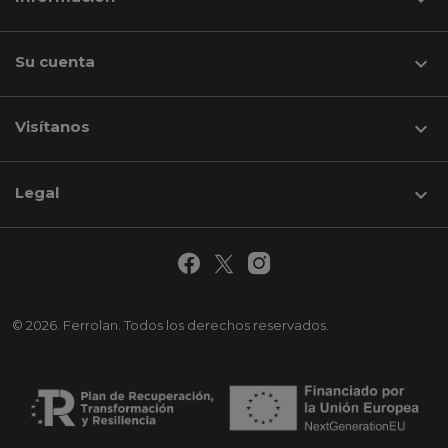
Su cuenta

Visítanos
keyboard_arrow_down
Legal

© 2026. Ferrolan. Todos los derechos reservados.