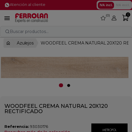
Atención al cliente
IVA incl.
IVA excl.
0
0
favorite

Buscar productos...
Azulejos
WOODFEEL CREMA NATURAL 20X120 REC
WOODFEEL CREMA NATURAL 20X120
RECTIFICADO
Referencia:
93030176