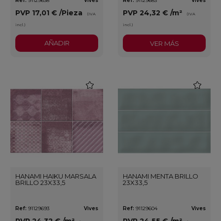
Ref:
91129638
Vives
Ref:
91129683
Vives
PVP
17,01 €
/Pieza
PVP
24,32 €
/m²
(IVA
(IVA
incl.)
incl.)
AÑADIR
VER MÁS
favorite
favorite
HANAMI HAIKU MARSALA
HANAMI MENTA BRILLO
BRILLO 23X33,5
23X33,5
Ref:
91129693
Vives
Ref:
91129604
Vives