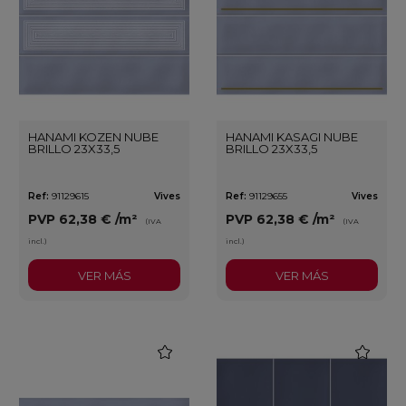
HANAMI KOZEN NUBE
HANAMI KASAGI NUBE
BRILLO 23X33,5
BRILLO 23X33,5
Ref:
91129615
Vives
Ref:
91129655
Vives
PVP
62,38 €
/m²
PVP
62,38 €
/m²
(IVA
(IVA
incl.)
incl.)
VER MÁS
VER MÁS
favorite
favorite