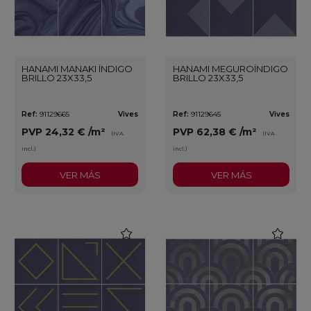
HANAMI MANAKI ÍNDIGO
HANAMI MEGUROÍNDIGO
BRILLO 23X33,5
BRILLO 23X33,5
Ref:
91129665
Vives
Ref:
91129645
Vives
PVP
24,32 €
/m²
PVP
62,38 €
/m²
(IVA
(IVA
incl.)
incl.)
VER MÁS
VER MÁS
favorite
favorite