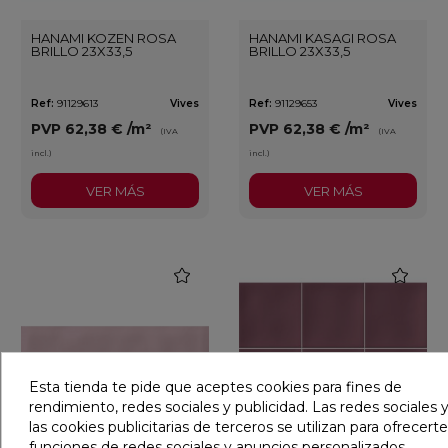
HANAMI KOZEN ROSA
HANAMI KASAGI ROSA
BRILLO 23X33,5
BRILLO 23X33,5
Ref:
91129613
Vives
Ref:
91129653
Vives
PVP
62,38 €
/m²
PVP
62,38 €
/m²
(IVA
(IVA
incl.)
incl.)
VER MÁS
VER MÁS
favorite
favorite
Esta tienda te pide que aceptes cookies para fines de
rendimiento, redes sociales y publicidad. Las redes sociales y
las cookies publicitarias de terceros se utilizan para ofrecerte
funciones de redes sociales y anuncios personalizados.