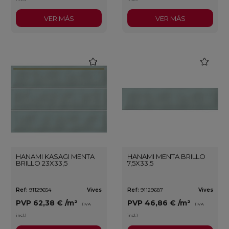
VER MÁS
VER MÁS
favorite
favorite
HANAMI KASAGI MENTA
HANAMI MENTA BRILLO
BRILLO 23X33,5
7,5X33,5
Ref:
91129654
Vives
Ref:
91129687
Vives
PVP
62,38 €
/m²
PVP
46,86 €
/m²
(IVA
(IVA
incl.)
incl.)