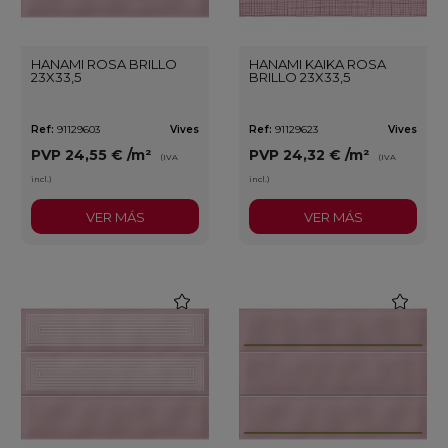
HANAMI ROSA BRILLO
HANAMI KAIKA ROSA
23X33,5
BRILLO 23X33,5
Ref:
91129603
Vives
Ref:
91129623
Vives
PVP
24,55 €
/m²
PVP
24,32 €
/m²
(IVA
(IVA
incl.)
incl.)
VER MÁS
VER MÁS
favorite
favorite