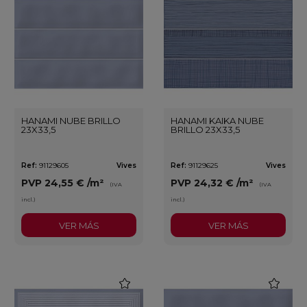
HANAMI NUBE BRILLO
HANAMI KAIKA NUBE
23X33,5
BRILLO 23X33,5
Ref:
91129605
Vives
Ref:
91129625
Vives
PVP
24,55 €
/m²
PVP
24,32 €
/m²
(IVA
(IVA
incl.)
incl.)
VER MÁS
VER MÁS
favorite
favorite