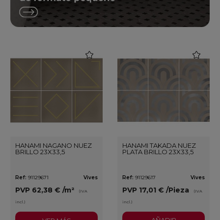
favorite
favorite
HANAMI NAGANO NUEZ
HANAMI TAKADA NUEZ
BRILLO 23X33,5
PLATA BRILLO 23X33,5
Ref:
91129671
Vives
Ref:
91129617
Vives
PVP
62,38 €
/m²
PVP
17,01 €
/Pieza
(IVA
(IVA
incl.)
incl.)