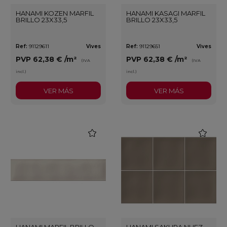
HANAMI KOZEN MARFIL
HANAMI KASAGI MARFIL
BRILLO 23X33,5
BRILLO 23X33,5
Ref:
91129611
Vives
Ref:
91129651
Vives
PVP
62,38 €
/m²
PVP
62,38 €
/m²
(IVA
(IVA
incl.)
incl.)
VER MÁS
VER MÁS
favorite
favorite
HANAMI MARFIL BRILLO
HANAMI SAKURA NUEZ