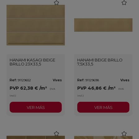
favorite
favorite
HANAMI KASAGI BEIGE
HANAMI BEIGE BRILLO
BRILLO 23X33,5
7,5X33,5
Ref:
91129652
Vives
Ref:
91129698
Vives
PVP
62,38 €
/m²
PVP
46,86 €
/m²
(IVA
(IVA
incl.)
incl.)
VER MÁS
VER MÁS
favorite
favorite