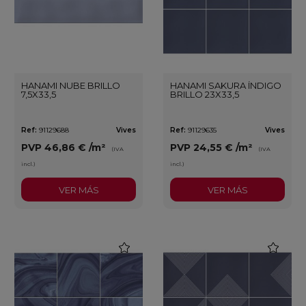
HANAMI NUBE BRILLO
HANAMI SAKURA ÍNDIGO
7,5X33,5
BRILLO 23X33,5
Ref:
91129688
Vives
Ref:
91129635
Vives
PVP
46,86 €
/m²
PVP
24,55 €
/m²
(IVA
(IVA
incl.)
incl.)
VER MÁS
VER MÁS
favorite
favorite