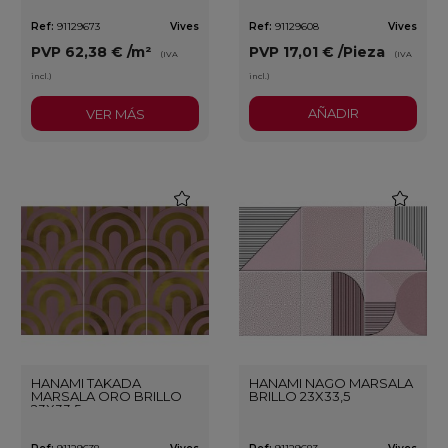
Ref:
91129673
Vives
Ref:
91129608
Vives
PVP
62,38 €
/m²
PVP
17,01 €
/Pieza
(IVA
(IVA
incl.)
incl.)
AÑADIR
VER MÁS
favorite
favorite
HANAMI TAKADA
HANAMI NAGO MARSALA
MARSALA ORO BRILLO
BRILLO 23X33,5
23X33,5