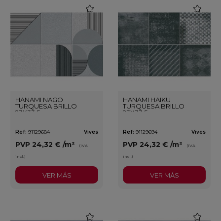
favorite
favorite
HANAMI NAGO
HANAMI HAIKU
TURQUESA BRILLO
TURQUESA BRILLO
23X33,5
23X33,5
Ref:
91129684
Vives
Ref:
91129694
Vives
PVP
24,32 €
/m²
PVP
24,32 €
/m²
(IVA
(IVA
incl.)
incl.)
VER MÁS
VER MÁS
favorite
favorite