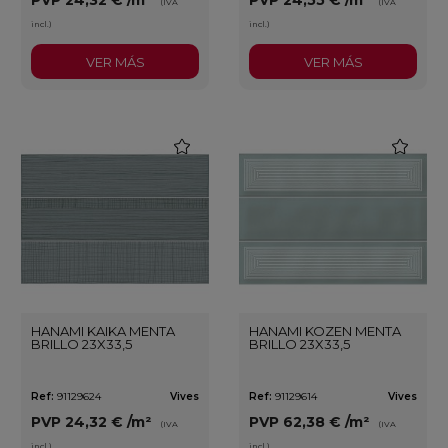
PVP
24,32 €
/m²
PVP
24,55 €
/m²
(IVA
(IVA
incl.)
incl.)
VER MÁS
VER MÁS
favorite
favorite
HANAMI KAIKA MENTA
HANAMI KOZEN MENTA
BRILLO 23X33,5
BRILLO 23X33,5
Ref:
91129624
Vives
Ref:
91129614
Vives
PVP
24,32 €
/m²
PVP
62,38 €
/m²
(IVA
(IVA
incl.)
incl.)