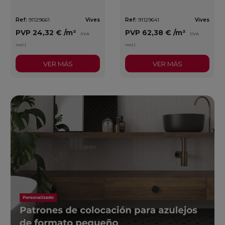
Ref:
91129661
Vives
Ref:
91129641
Vives
PVP
24,32 €
/m²
PVP
62,38 €
/m²
(IVA
(IVA
incl.)
incl.)
VER MÁS
VER MÁS