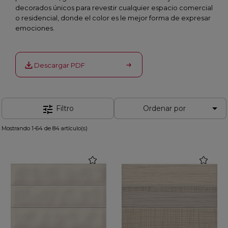
decorados únicos para revestir cualquier espacio comercial
o residencial, donde el color es le mejor forma de expresar
emociones.
Descargar PDF

tune
Filtro
Ordenar por
Mostrando 1-64 de 84 artículo(s)
favorite
favorite