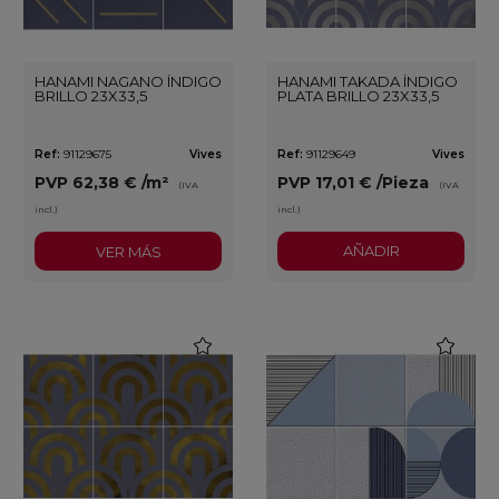
HANAMI NAGANO ÍNDIGO
HANAMI TAKADA ÍNDIGO
BRILLO 23X33,5
PLATA BRILLO 23X33,5
Ref:
91129675
Vives
Ref:
91129649
Vives
PVP
62,38 €
/m²
PVP
17,01 €
/Pieza
(IVA
(IVA
incl.)
incl.)
AÑADIR
VER MÁS
favorite
favorite