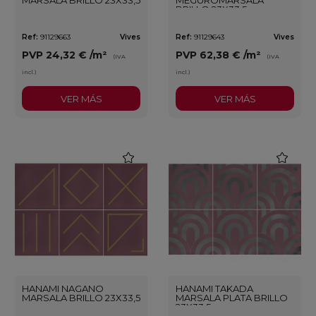
BRILLO 23X33,5
Ref:
91129663
Vives
Ref:
91129643
Vives
PVP
24,32 €
/m²
PVP
62,38 €
/m²
(IVA
(IVA
incl.)
incl.)
VER MÁS
VER MÁS
favorite
favorite
HANAMI NAGANO
HANAMI TAKADA
MARSALA BRILLO 23X33,5
MARSALA PLATA BRILLO
23X33,5