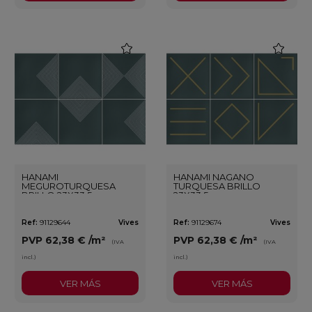
favorite
favorite
HANAMI
HANAMI NAGANO
MEGUROTURQUESA
TURQUESA BRILLO
BRILLO 23X33,5
23X33,5
Ref:
91129644
Vives
Ref:
91129674
Vives
PVP
62,38 €
/m²
PVP
62,38 €
/m²
(IVA
(IVA
incl.)
incl.)
VER MÁS
VER MÁS