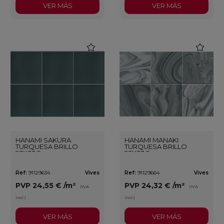
VER MÁS
VER MÁS
favorite
favorite
HANAMI SAKURA
HANAMI MANAKI
TURQUESA BRILLO
TURQUESA BRILLO
23X33,5
23X33,5
Ref:
91129634
Vives
Ref:
91129664
Vives
PVP
24,55 €
/m²
PVP
24,32 €
/m²
(IVA
(IVA
incl.)
incl.)
VER MÁS
VER MÁS