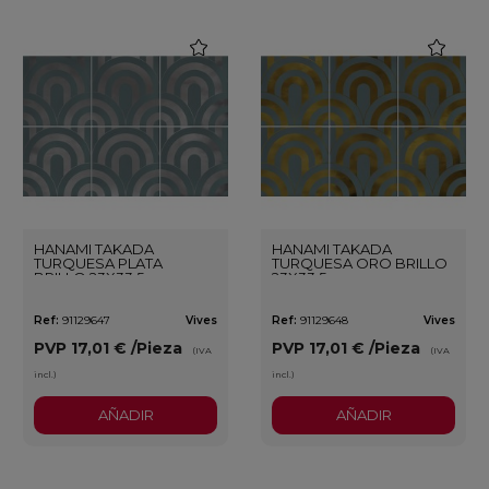
favorite
favorite
HANAMI TAKADA
HANAMI TAKADA
TURQUESA PLATA
TURQUESA ORO BRILLO
BRILLO 23X33,5
23X33,5
Ref:
91129647
Vives
Ref:
91129648
Vives
PVP
17,01 €
/Pieza
PVP
17,01 €
/Pieza
(IVA
(IVA
incl.)
incl.)
AÑADIR
AÑADIR