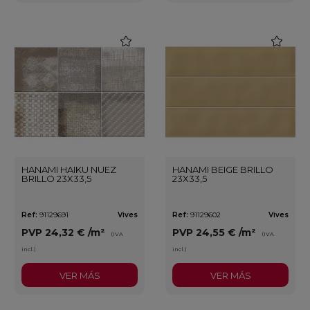
favorite
favorite
HANAMI HAIKU NUEZ
HANAMI BEIGE BRILLO
BRILLO 23X33,5
23X33,5
Ref:
91129691
Vives
Ref:
91129602
Vives
PVP
24,32 €
/m²
PVP
24,55 €
/m²
(IVA
(IVA
incl.)
incl.)
VER MÁS
VER MÁS