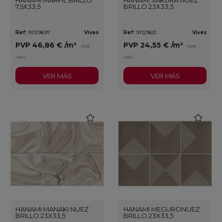
7,5X33,5
BRILLO 23X33,5
Ref:
91129697
Vives
Ref:
91129631
Vives
PVP
46,86 €
/m²
PVP
24,55 €
/m²
(IVA
(IVA
incl.)
incl.)
VER MÁS
VER MÁS
favorite
favorite
HANAMI MANAKI NUEZ
HANAMI MEGURONUEZ
BRILLO 23X33,5
BRILLO 23X33,5