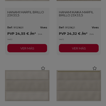
HANAMI MARFIL BRILLO
HANAMI KAIKA MARFIL
23X33,5
BRILLO 23X33,5
Ref:
91129601
Vives
Ref:
91129621
Vives
PVP
24,55 €
/m²
PVP
24,32 €
/m²
(IVA
(IVA
incl.)
incl.)
VER MÁS
VER MÁS
favorite
favorite