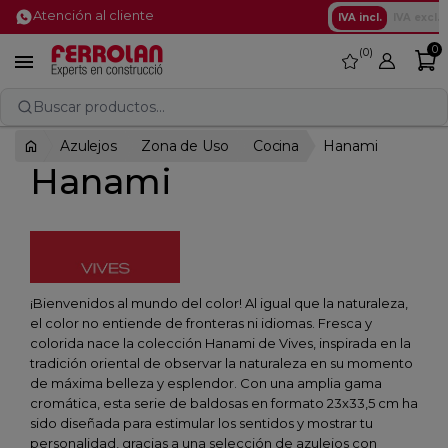
Atención al cliente
IVA incl.
IVA excl.
0
0
favorite

Buscar productos...
Azulejos
Zona de Uso
Cocina
Hanami
Hanami
¡Bienvenidos al mundo del color! Al igual que la naturaleza,
el color no entiende de fronteras ni idiomas. Fresca y
colorida nace la colección Hanami de Vives, inspirada en la
tradición oriental de observar la naturaleza en su momento
de máxima belleza y esplendor. Con una amplia gama
cromática, esta serie de baldosas en formato 23x33,5 cm ha
sido diseñada para estimular los sentidos y mostrar tu
personalidad, gracias a una selección de azulejos con