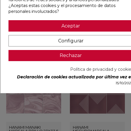
HANAMI ROSA BRILLO
HANAMI SAKURA
¿Aceptas estas cookies y el procesamiento de datos
7,5X33,5
MARSALA BRILLO 23X33,5
personales involucrados?
Ref:
91129699
Vives
Ref:
91129633
Vives
Aceptar
PVP
46,86 €
/m²
PVP
24,55 €
/m²
(IVA
(IVA
incl.)
incl.)
Configurar
VER MÁS
VER MÁS
Rechazar
Política de privacidad y cooki
favorite
favorite
Declaración de cookies actualizada por última vez el
15/10/20
HANAMI MANAKI
HANAMI
MARSALA BRILLO 23X33,5
MEGUROMARSALA