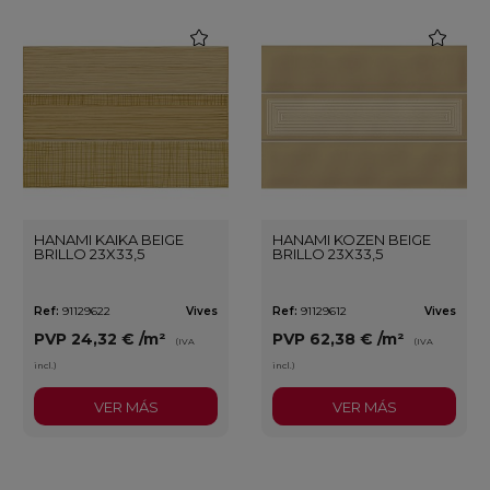
favorite
favorite
HANAMI KAIKA BEIGE
HANAMI KOZEN BEIGE
BRILLO 23X33,5
BRILLO 23X33,5
Ref:
91129622
Vives
Ref:
91129612
Vives
PVP
24,32 €
/m²
PVP
62,38 €
/m²
(IVA
(IVA
incl.)
incl.)
VER MÁS
VER MÁS