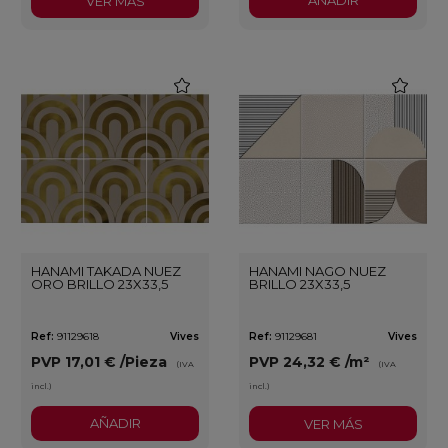
AÑADIR
VER MÁS
favorite
favorite
HANAMI TAKADA NUEZ
HANAMI NAGO NUEZ
ORO BRILLO 23X33,5
BRILLO 23X33,5
Ref:
91129618
Vives
Ref:
91129681
Vives
PVP
17,01 €
/Pieza
PVP
24,32 €
/m²
(IVA
(IVA
incl.)
incl.)
AÑADIR
VER MÁS