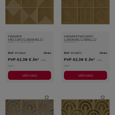
HANAMI
HANAMI NAGANO
MEGUROCARAMELO
CARAMELO BRILLO
BRILLO 23X33,5
23X33,5
Ref:
91129642
Vives
Ref:
91129672
Vives
PVP
62,38 €
/m²
PVP
62,38 €
/m²
(IVA
(IVA
incl.)
incl.)
VER MÁS
VER MÁS
favorite
favorite