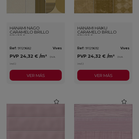
HANAMI NAGO
HANAMI HAIKU
CARAMELO BRILLO
CARAMELO BRILLO
23X33,5
23X33,5
Ref:
91129682
Vives
Ref:
91129692
Vives
PVP
24,32 €
/m²
PVP
24,32 €
/m²
(IVA
(IVA
incl.)
incl.)
VER MÁS
VER MÁS
favorite
favorite