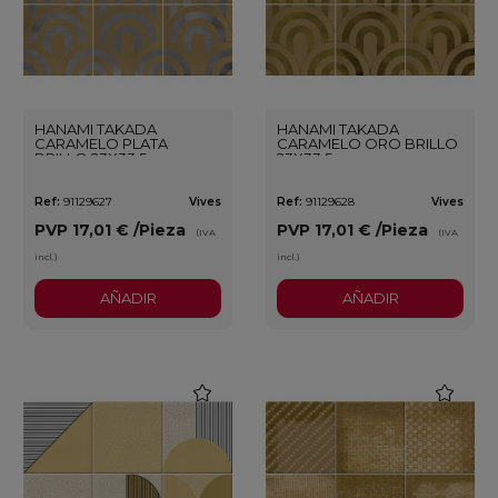
HANAMI TAKADA
HANAMI TAKADA
CARAMELO PLATA
CARAMELO ORO BRILLO
BRILLO 23X33,5
23X33,5
Ref:
91129627
Vives
Ref:
91129628
Vives
PVP
17,01 €
/Pieza
PVP
17,01 €
/Pieza
(IVA
(IVA
incl.)
incl.)
AÑADIR
AÑADIR
favorite
favorite