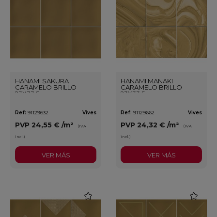
HANAMI SAKURA
HANAMI MANAKI
CARAMELO BRILLO
CARAMELO BRILLO
23X33,5
23X33,5
Ref:
91129632
Vives
Ref:
91129662
Vives
PVP
24,55 €
/m²
PVP
24,32 €
/m²
(IVA
(IVA
incl.)
incl.)
VER MÁS
VER MÁS
favorite
favorite