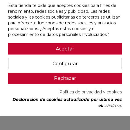
Pensamos que te puede interesar
Esta tienda te pide que aceptes cookies para fines de
rendimiento, redes sociales y publicidad. Las redes
favorite
favorite
favorite
favorite
sociales y las cookies publicitarias de terceros se utilizan
para ofrecerte funciones de redes sociales y anuncios
personalizados. ¿Aceptas estas cookies y el
procesamiento de datos personales involucrados?
BLANCO
BLANCO
IMPULSE
AUSTRAL
NATURAL
PULIDO
WHITE MATE
BLANCO
Aceptar
120X240
120X240
31,6X100
GLOSS
RECTIFICADO
RECTIFICADO
RECTIFICADO
29,5X59,5
Ref:
Baldocer
Ref:
Baldocer
Ref:
Colorker
Ref:
Colorker
Configurar
77359401
77359406
91080301
91086600
PVP
PVP
PVP
PVP
Rechazar
50,70 €
62,80 €
36,18 €
25,29 €
/m²
/m²
/m²
/m²
(IVA
(IVA
(IVA
(IVA
Política de privacidad y cookies
incl.)
incl.)
incl.)
incl.)
Declaración de cookies actualizada por última vez
VER MÁS
VER MÁS
VER MÁS
VER MÁS
el:
15/10/2024