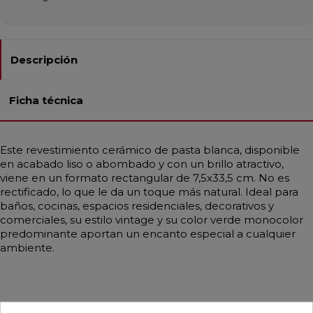
Descripción
Ficha técnica
Este revestimiento cerámico de pasta blanca, disponible
en acabado liso o abombado y con un brillo atractivo,
viene en un formato rectangular de 7,5x33,5 cm. No es
rectificado, lo que le da un toque más natural. Ideal para
baños, cocinas, espacios residenciales, decorativos y
comerciales, su estilo vintage y su color verde monocolor
predominante aportan un encanto especial a cualquier
ambiente.