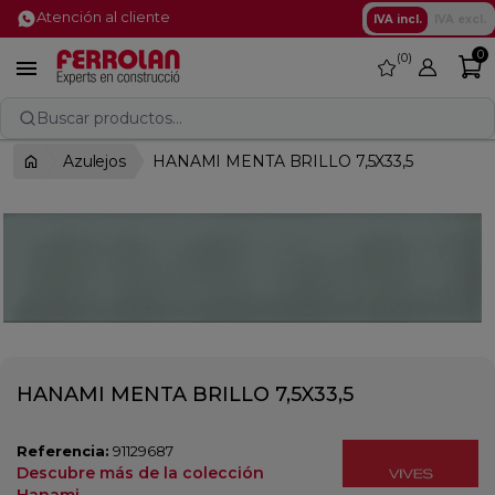
Atención al cliente
IVA incl.
IVA excl.
0
0
favorite

Buscar productos...
Azulejos
HANAMI MENTA BRILLO 7,5X33,5
HANAMI MENTA BRILLO 7,5X33,5
Referencia:
91129687
Descubre más de la colección
Hanami