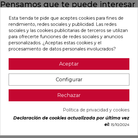
Pensamos que te puede interesar
Esta tienda te pide que aceptes cookies para fines de
favorite
favorite
favorite
favorite
rendimiento, redes sociales y publicidad. Las redes
sociales y las cookies publicitarias de terceros se utilizan
para ofrecerte funciones de redes sociales y anuncios
personalizados. ¿Aceptas estas cookies y el
BLANCO
BLANCO
IMPULSE
AUSTRAL
procesamiento de datos personales involucrados?
NATURAL
PULIDO
WHITE MATE
BLANCO
120X240
120X240
31,6X100
GLOSS
RECTIFICADO
RECTIFICADO
RECTIFICADO
29,5X59,5
Aceptar
Ref:
Baldocer
Ref:
Baldocer
Ref:
Colorker
Ref:
Colorker
77359401
77359406
91080301
91086600
Configurar
PVP
PVP
PVP
PVP
50,70 €
62,80 €
36,18 €
25,29 €
/m²
/m²
/m²
/m²
Rechazar
(IVA
(IVA
(IVA
(IVA
incl.)
incl.)
incl.)
incl.)
Política de privacidad y cookies
VER MÁS
VER MÁS
VER MÁS
VER MÁS
Declaración de cookies actualizada por última vez
el:
15/10/2024