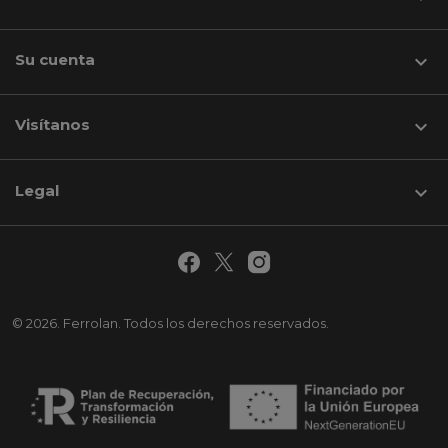
Su cuenta

Visítanos
keyboard_arrow_down
Legal

© 2026. Ferrolan. Todos los derechos reservados.