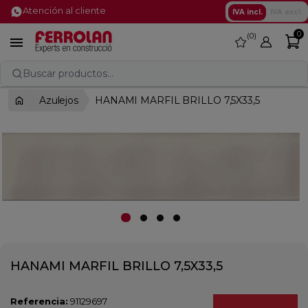
Atención al cliente
IVA incl.
IVA excl.
0
0
favorite

Buscar productos...
Azulejos
HANAMI MARFIL BRILLO 7,5X33,5
HANAMI MARFIL BRILLO 7,5X33,5
Referencia:
91129697