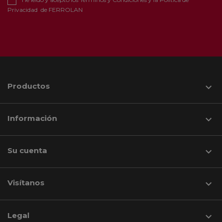
Privacidad
de FERROLAN
Productos

Información

Su cuenta

Visítanos
keyboard_arrow_down
Legal
