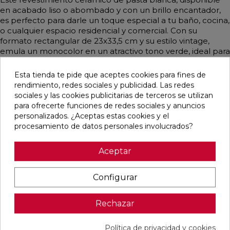
en acabado liso o abombado y con un brillo encantador,
es perfecto para darle un toque especial a tu baño, cocina,
o cualquier espacio residencial y comercial. Con su
formato rectangular de 23x33,5 cm y su estilo vintage,
emula un monocolor en un atractivo tono verde, ideal para
la decoración. Aunque no es rectificado, su diseño y calidad
lo hacen una opción versátil y elegante para cualquier
Esta tienda te pide que aceptes cookies para fines de
proyecto.
rendimiento, redes sociales y publicidad. Las redes
sociales y las cookies publicitarias de terceros se utilizan
para ofrecerte funciones de redes sociales y anuncios
personalizados. ¿Aceptas estas cookies y el
procesamiento de datos personales involucrados?
Pensamos que te puede interesar
Aceptar
favorite
favorite
favorite
favorite
Configurar
Rechazar
BLANCO
BLANCO
IMPULSE
AUSTRAL
NATURAL
PULIDO
WHITE MATE
BLANCO
120X240
120X240
31,6X100
GLOSS
RECTIFICADO
RECTIFICADO
RECTIFICADO
29,5X59,5
Política de privacidad y cookies