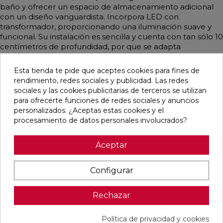
baño y ofrecer un espacio de almacenamiento adicional
con un diseño vanguardista. Incorpora LED con
transformador, proporcionando una iluminación suave y
funcional. Su instalación es sencilla y cuenta con tan sólo 10
centímetros de profundidad, por que se adapta
perfectamente a cualquier espacio, combinando
elegancia y practicidad. Esta hornacina es perfecta para
Esta tienda te pide que aceptes cookies para fines de
optimizar el espacio sin renunciar al estilo, aportando
rendimiento, redes sociales y publicidad. Las redes
modernidad y luminosidad al baño.
sociales y las cookies publicitarias de terceros se utilizan
para ofrecerte funciones de redes sociales y anuncios
personalizados. ¿Aceptas estas cookies y el
procesamiento de datos personales involucrados?
Productos relacionados
Aceptar
favorite
favorite
favorite
favorite
Configurar
Rechazar
MONOMANDO
GRIFERÍA
GRIFERÍA
MONOMANDO
DE LAVABO
TERMOSTÁTICA
TERMOSTÁTICA
DE LAVABO
Política de privacidad y cookies
DRESS
PARA MURAL
EMPOTRADA
DRESS