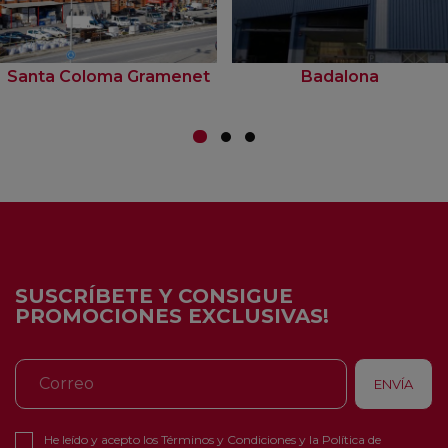
Santa Coloma Gramenet
Badalona
SUSCRÍBETE Y CONSIGUE
PROMOCIONES EXCLUSIVAS!
He leído y acepto los
Términos y Condiciones
y la
Política de