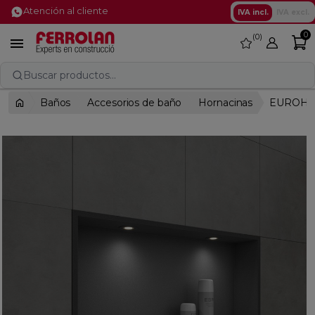
Atención al cliente
IVA incl.
IVA excl.
0
0
favorite

Buscar productos...
Baños
Accesorios de baño
Hornacinas
EUROHO