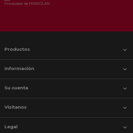
Privacidad
de FERROLAN
Productos

Información

Su cuenta

Visítanos
keyboard_arrow_down
Legal
