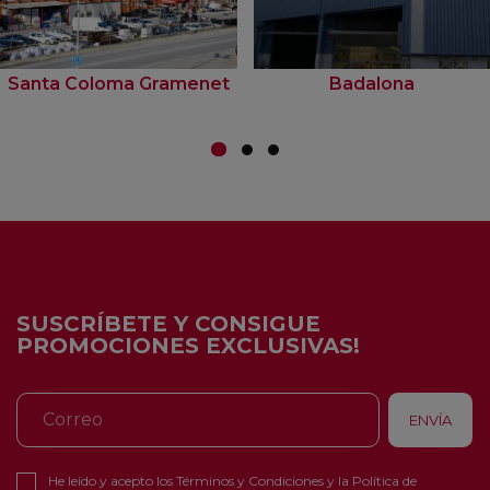
Santa Coloma Gramenet
Badalona
SUSCRÍBETE Y CONSIGUE
PROMOCIONES EXCLUSIVAS!
He leído y acepto los
Términos y Condiciones
y la
Política de