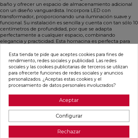
baño y ofrecer un espacio de almacenamiento adicional
con un diseño vanguardista. Incorpora LED con
transformador, proporcionando una iluminación suave y
funcional. Su instalación es sencilla y cuenta con tan sólo 10
centímetros de profundidad, por que se adapta
perfectamente a cualquier espacio, combinando
elegancia y practicidad. Esta hornacina es perfecta para
optimizar el espacio sin renunciar al estilo, aportando
modernidad y luminosidad al baño.
Esta tienda te pide que aceptes cookies para fines de
rendimiento, redes sociales y publicidad. Las redes
sociales y las cookies publicitarias de terceros se utilizan
para ofrecerte funciones de redes sociales y anuncios
personalizados. ¿Aceptas estas cookies y el
Productos relacionados
procesamiento de datos personales involucrados?
favorite
favorite
favorite
favorite
Aceptar
Configurar
MONOMANDO
GRIFERÍA
GRIFERÍA
MONOMANDO
Rechazar
DE LAVABO
TERMOSTÁTICA
TERMOSTÁTICA
DE LAVABO
DRESS
PARA MURAL
EMPOTRADA
DRESS