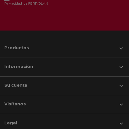
Privacidad
de FERROLAN
Productos

Información

Su cuenta

Visítanos
keyboard_arrow_down
Legal
