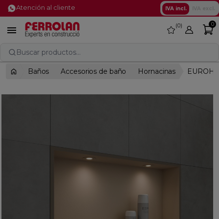
Atención al cliente
IVA incl.
IVA excl.
0
0
favorite

Buscar productos...
Baños
Accesorios de baño
Hornacinas
EUROHO