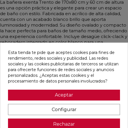
La bañera exenta Trento de 170x80 cm y 60 cm de altura
es una opción práctica y elegante para crear un espacio
de baño con estilo. Fabricada en acrílico de alta calidad,
cuenta con un acabado blanco brillo que aporta
luminosidad y modernidad. Su diseño ovalado y compacto
la hace perfecta para baños de tamaño medio, ofreciendo
una experiencia confortable. Incluye desagüe click-clack y
rebosadero integrado en color blanco para una
funcionalidad completa y un acabado uniforme. Ideal para
Esta tienda te pide que aceptes cookies para fines de
quienes buscan diseño y sencillez en una sola pieza.
rendimiento, redes sociales y publicidad. Las redes
sociales y las cookies publicitarias de terceros se utilizan
para ofrecerte funciones de redes sociales y anuncios
personalizados. ¿Aceptas estas cookies y el
Productos relacionados
procesamiento de datos personales involucrados?
Aceptar
favorite
favorite
favorite
favorite
Configurar
MONOMANDO
GRIFERÍA
GRIFERÍA
MONOMANDO
Rechazar
DE LAVABO
TERMOSTÁTICA
TERMOSTÁTICA
DE LAVABO