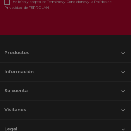
He leído y acepto los
Términos y Condiciones
y la
Política de
Privacidad
de FERROLAN
Productos

Información

Su cuenta

Visítanos
keyboard_arrow_down
Legal
