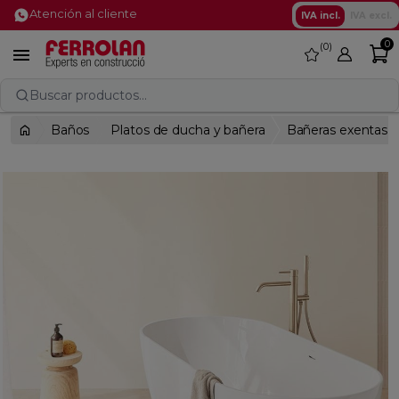
Atención al cliente
IVA incl.
IVA excl.
0
0
favorite

Buscar productos...
Baños
Platos de ducha y bañera
Bañeras exentas