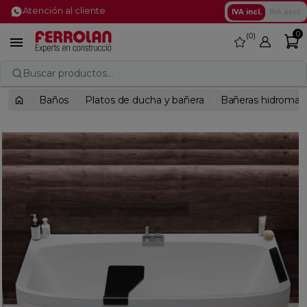
Atención al cliente
IVA incl.
IVA excl.
0
0
favorite

Buscar productos...
Baños
Platos de ducha y bañera
Bañeras hidromas