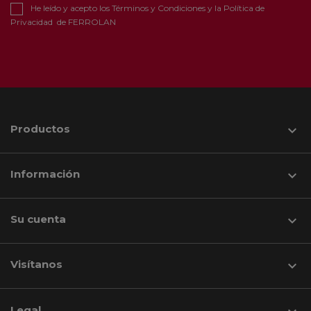
He leído y acepto los
Términos y Condiciones
y la
Política de
Privacidad
de FERROLAN
Productos

Información

Su cuenta

Visítanos
keyboard_arrow_down
Legal