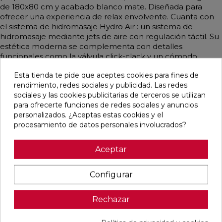
de 180x80 cm y acabado blanco mate. Diseñada para
ofrecer una experiencia de relax envolvente. Cuanta con
el sistema de hidromasaje Hydro Air : un sistema de
hidromasaje mediante jets de aire con regulación táctil. Su
estética moderna se complementa con detalles
funcionales como la válvula click-clack y un cómodo
reposacabezas. Una opción ideal para transformar tu baño
Esta tienda te pide que aceptes cookies para fines de
en un espacio de bienestar. No incluye columna de
rendimiento, redes sociales y publicidad. Las redes
desagüe con sistema de llenado ni columna de desagüe
sociales y las cookies publicitarias de terceros se utilizan
con grifería.
para ofrecerte funciones de redes sociales y anuncios
personalizados. ¿Aceptas estas cookies y el
procesamiento de datos personales involucrados?
Productos relacionados
Aceptar
favorite
favorite
favorite
favorite
Configurar
Rechazar
MONOMANDO
GRIFERÍA
GRIFERÍA
MONOMANDO
DE LAVABO
TERMOSTÁTICA
TERMOSTÁTICA
DE LAVABO