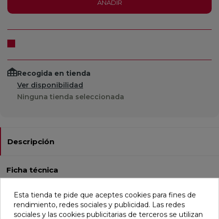
AÑADIR
Recogida en tienda
Ver disponibilidad
Ninguna tienda seleccionada
Descripción
Ficha técnica
Esta tienda te pide que aceptes cookies para fines de
El bastidor de Geberit Duofix para inodoro suspendido es
rendimiento, redes sociales y publicidad. Las redes
la solución ideal para optimizar el espacio y la eficiencia en
sociales y las cookies publicitarias de terceros se utilizan