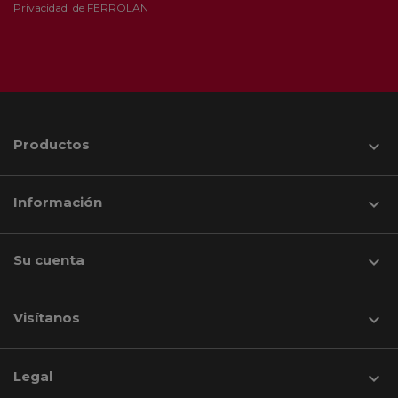
Privacidad
de FERROLAN
Productos

Información

Su cuenta

Visítanos
keyboard_arrow_down
Legal
