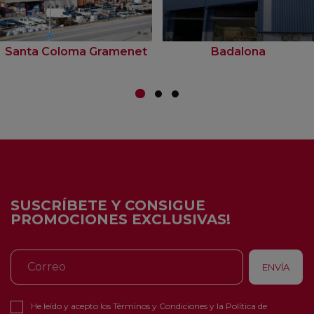
Santa Coloma Gramenet
Badalona
SUSCRÍBETE Y CONSIGUE
PROMOCIONES EXCLUSIVAS!
He leído y acepto los
Términos y Condiciones
y la
Política de