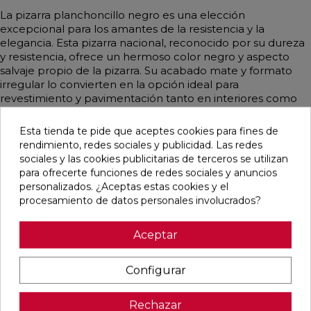
La pizarra planchoncillo negro es una elección
excepcional para los amantes de la resistencia y la
elegancia. Esta pizarra nacional, reconocido por su dureza
y resistencia, ofrece un hermoso color negro y aspecto
salvaje propio de la pizarra. Su acabado mate y formato
irregular lo convierten en la opción ideal para
revestimiento y pavimentación tanto en interiores como
exteriores. Además, es perfecto para formar pasos
japoneses en jardines. Se vende por metro cuadrado y la
Esta tienda te pide que aceptes cookies para fines de
presentación es por palet.
rendimiento, redes sociales y publicidad. Las redes
sociales y las cookies publicitarias de terceros se utilizan
para ofrecerte funciones de redes sociales y anuncios
personalizados. ¿Aceptas estas cookies y el
procesamiento de datos personales involucrados?
Productos relacionados
Aceptar
favorite
favorite
favorite
favorite
Configurar
Rechazar
PIEDRA
PIEDRA
PIEDRA
PIEDRA