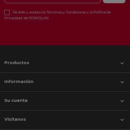
He leído y acepto los
Términos y Condiciones
y la
Política de
Privacidad
de FERROLAN
Productos

Información

Su cuenta

Visítanos
keyboard_arrow_down