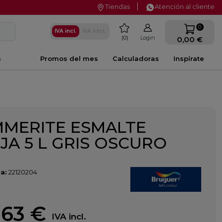
Tiendas
Atención al cliente
favorite
0
IVA incl.
IVA excl.
0
Login
0,00 €
a
Promos del mes
Calculadoras
Inspírate
MERITE ESMALTE
JA 5 L GRIS OSCURO
a:
22120204
,63 €
IVA incl.