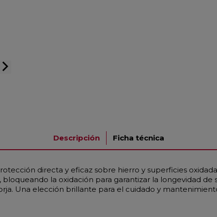
arrow_forward_ios
Descripción
Ficha técnica
ección directa y eficaz sobre hierro y superficies oxidada
bloqueando la oxidación para garantizar la longevidad de s
orja. Una elección brillante para el cuidado y mantenimient