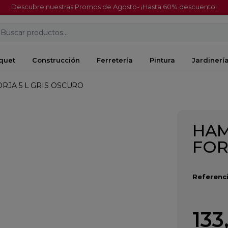
Descubre nuestras Promos de Agosto- ¡Hasta 60% descuento!
Buscar productos...
quet
Construcción
Ferretería
Pintura
Jardinerí
RJA 5 L GRIS OSCURO
HAM
FOR
Referenci
133