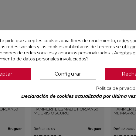
favorite
favorite
te pide que aceptes cookies para fines de rendimiento, redes soc
Las redes sociales y las cookies publicitarias de terceros se utiliza
unciones de redes sociales y anuncios personalizados. ¿Aceptas e
amiento de datos personales involucrados?
eptar
Configurar
Rech
Política de privaci
Declaración de cookies actualizada por última vez 
ORJA 750
HAMMERITE ESMALTE FORJA 750
HAMMERITE
ML GRIS OSCURO
ML MARRÓ
Bruguer
Ref:
22120104
Bruguer
Ref:
22120105