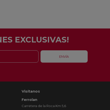
ES EXCLUSIVAS!
Visítanos
Ferrolan
Carretera de la Roca Km 5,6