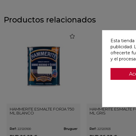
Productos relacionados
favorite
Esta tienda 
publicidad. 
ofrecerte f
y el proces
Ac
HAMMERITE ESMALTE FORJA 750
HAMMERITE ESMALTE F
ML BLANCO
ML GRIS
Ref:
22120100
Bruguer
Ref:
22120103