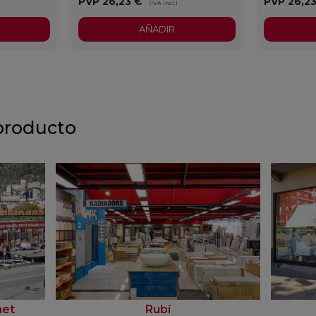
PVP
26,23 €
PVP
26,2
(IVA incl.)
AÑADIR
producto
net
Rubí