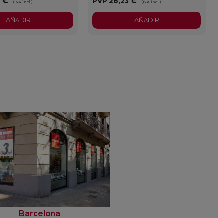
3 €
PVP
26,23 €
(IVA incl.)
(IVA incl.)
AÑADIR
AÑADIR
Barcelona
Outlet Fondo