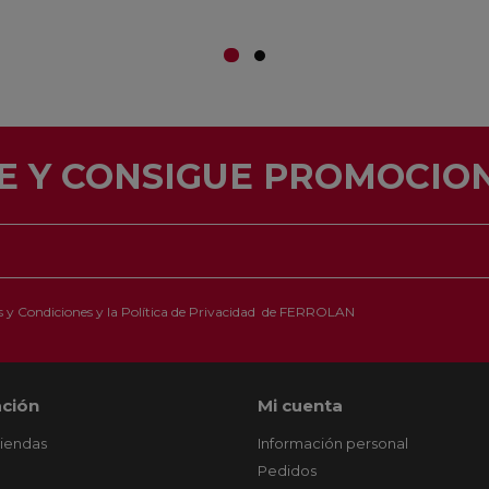
E Y CONSIGUE PROMOCION
 y Condiciones
y la
Política de Privacidad
de FERROLAN
ción
Mi cuenta
tiendas
Información personal
Pedidos