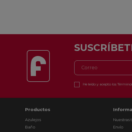
SUSCRÍBET
He leído y acepto los
Términos
Productos
Informa
Azulejos
Nuestras 
Baño
Envío