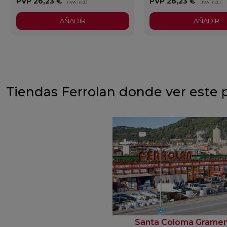
PVP
26,23 €
PVP
26,23 €
(IVA incl.)
(IVA incl.)
AÑADIR
AÑADIR
Tiendas Ferrolan donde ver este 
Santa Coloma Grame