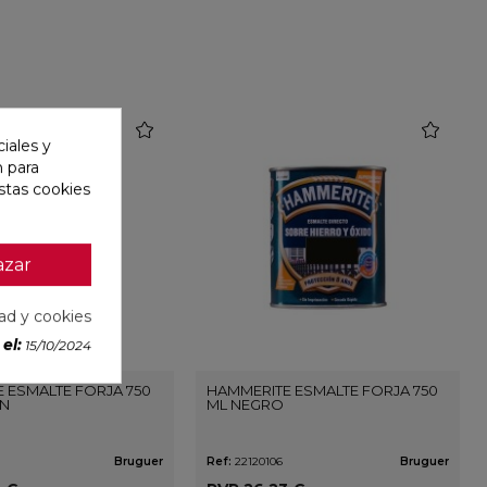
favorite
favorite
iales y
n para
stas cookies
azar
dad y cookies
el:
15/10/2024
 ESMALTE FORJA 750
HAMMERITE ESMALTE FORJA 750
N
ML NEGRO
Bruguer
Ref:
22120106
Bruguer