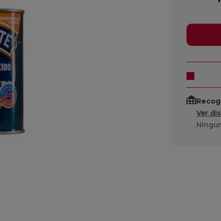
Recogi
Ver di
Ningun