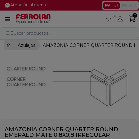
Atención al cliente
IVA incl.
IVA excl.
0
0
favorite

Buscar productos...
Azulejos
AMAZONIA CORNER QUARTER ROUND EME
AMAZONIA CORNER QUARTER ROUND
EMERALD MATE 0,8X0,8 IRREGULAR