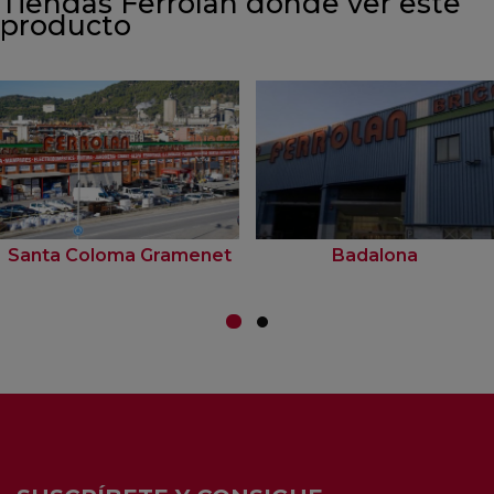
Tiendas Ferrolan donde ver este
producto
Santa Coloma Gramenet
Badalona