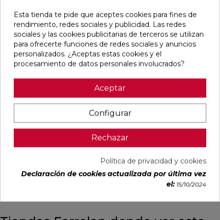
Esta tienda te pide que aceptes cookies para fines de
rendimiento, redes sociales y publicidad. Las redes
sociales y las cookies publicitarias de terceros se utilizan
CUERO
GRECOGRES
GRECOGRES
PELDAÑO
para ofrecerte funciones de redes sociales y anuncios
MATE
BASE
BASE
FIORENTINO
33,3X33,3
NATURAL
NATURAL
GRECOGRES
personalizados. ¿Aceptas estas cookies y el
24,6X24,6
31,4X31,4
NATURAL
procesamiento de datos personales involucrados?
30,5X31,4
Ref:
STN
Ref:
GrecoGres
Ref:
GrecoGres
Ref:
GrecoGr
77654051
93300100
93300200
93300800
Aceptar
PVP
PVP
PVP
PVP
13,92 €
18,03 €
21,86 €
8,99 €
Configurar
/m²
/m²
/m²
/Pieza
(IVA
(IVA
(IVA
(IVA incl.)
incl.)
incl.)
incl.)
Rechazar
AÑADIR
VER MÁS
VER MÁS
VER MÁS
Política de privacidad y cookies
Declaración de cookies actualizada por última vez
el:
15/10/2024