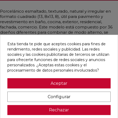
Porcelánico esmaltado, texturado, natural y irregular en
formato cuadrado (13, 8x13, 8), útil para pavimento y
revestimiento en baño, cocina, exterior, residencial,
fachada, comercio. Este modelo está compuesto por 36
diseños diferentes para combinar de modo alterno, se
sirven en la misma caja. De estilo contemporáneo, rústico y
artesanal, vintage y emulando barro mayoritariamente en
Esta tienda te pide que aceptes cookies para fines de
color beige, arena.
rendimiento, redes sociales y publicidad. Las redes
sociales y las cookies publicitarias de terceros se utilizan
para ofrecerte funciones de redes sociales y anuncios
personalizados. ¿Aceptas estas cookies y el
procesamiento de datos personales involucrados?
Pensamos que te puede interesar
Aceptar
favorite
favorite
favorite
favorite
Configurar
Rechazar
CUERO
GRECOGRES
GRECOGRES
PELDAÑO
MATE
BASE
BASE
FIORENTINO