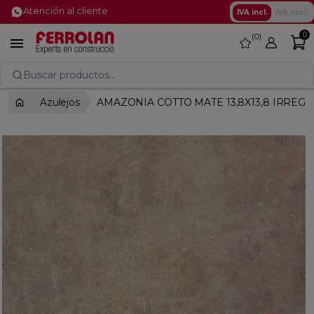
Atención al cliente
IVA incl.
IVA excl.
0
0
favorite

Buscar productos...
Azulejos
AMAZONIA COTTO MATE 13,8X13,8 IRREG