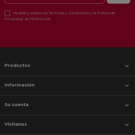
He leído y acepto los
Términos y Condiciones
y la
Política de
Privacidad
de FERROLAN
Productos

Información

Su cuenta

Visítanos
keyboard_arrow_down