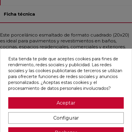
Ficha técnica
Este porcelánico esmaltado de formato cuadrado (20x20)
es ideal para pavimentos y revestimientos en baños,
cocinas, espacios residenciales, comerciales y exteriores.
Su textura natural y no rectificada le da un toque auténtico
y artesanal, perfecto para estilos contemporáneos, rústicos
Esta tienda te pide que aceptes cookies para fines de
y mediterráneos. Predominantemente en color marrón y
rendimiento, redes sociales y publicidad. Las redes
simulando barro, es resistente a la helada y a las manchas,
sociales y las cookies publicitarias de terceros se utilizan
lo que lo convierte en una opción duradera y versátil para
para ofrecerte funciones de redes sociales y anuncios
cualquier ambiente.
personalizados. ¿Aceptas estas cookies y el
procesamiento de datos personales involucrados?
Aceptar
Pensamos que te puede interesar
Configurar
favorite
favorite
favorite
favorite