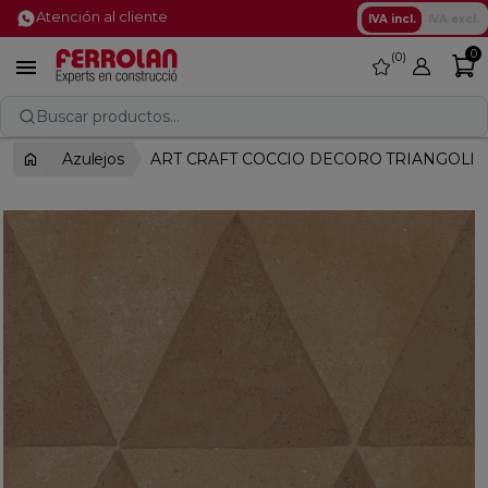
Atención al cliente
IVA incl.
IVA excl.
0
0
favorite

Buscar productos...
Azulejos
ART CRAFT COCCIO DECORO TRIANGOLI 