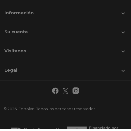
Información

Su cuenta

Visítanos
keyboard_arrow_down
Legal

© 2026. Ferrolan. Todos los derechos reservados.