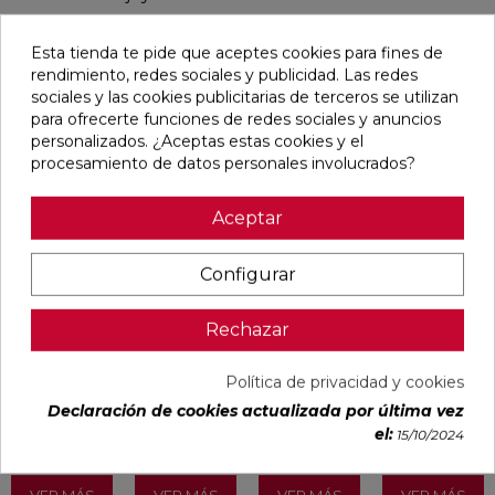
Esta tienda te pide que aceptes cookies para fines de
rendimiento, redes sociales y publicidad. Las redes
Pensamos que te puede interesar
sociales y las cookies publicitarias de terceros se utilizan
para ofrecerte funciones de redes sociales y anuncios
personalizados. ¿Aceptas estas cookies y el
favorite
favorite
favorite
favorite
procesamiento de datos personales involucrados?
Aceptar
ALAPLANA
OIKOS GOLD
OIKOS BLUE
EMPORIO
Configurar
ALLISON
PULIDO
PULIDO
BLANCO
BLANCO
30X60
30X60
PULIDO
BRILLO
RECTIFICADO
RECTIFICADO
60X120
33,3X90
RECTIFICADO
Rechazar
RECTIFICADO
Ref:
Alaplana
Ref:
Geotiles
Ref:
Geotiles
Ref:
TAU
94107701
77485413
77485414
93201622
ceràmic
PVP
PVP
PVP
PVP
Política de privacidad y cookies
22,87 €
35,15 €
35,15 €
40,54 €
Declaración de cookies actualizada por última vez
/m²
/m²
/m²
/m²
(IVA
(IVA
(IVA
(IVA
el:
15/10/2024
incl.)
incl.)
incl.)
incl.)