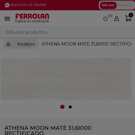
Atención al cliente
IVA incl.
IVA excl.
0
0
favorite

Buscar productos...
Azulejos
ATHENA MOON MATE 31,6X100 RECTIFIC
ATHENA MOON MATE 31,6X100
RECTIFICADO