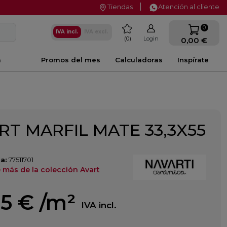
Tiendas
Atención al cliente
favorite
0
IVA incl.
IVA excl.
0
Login
0,00 €
a
Promos del mes
Calculadoras
Inspírate
RT MARFIL MATE 33,3X55
a:
77511701
 más de la colección Avart
55 €
/m²
IVA incl.