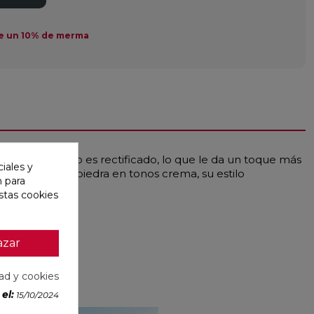
e un 10% de merma
33,3x55 cm. No es rectificado, lo que le da un toque más
iales y
mula cemento y piedra en tonos crema, su estilo
n para
stas cookies
azar
dad y cookies
el:
15/10/2024