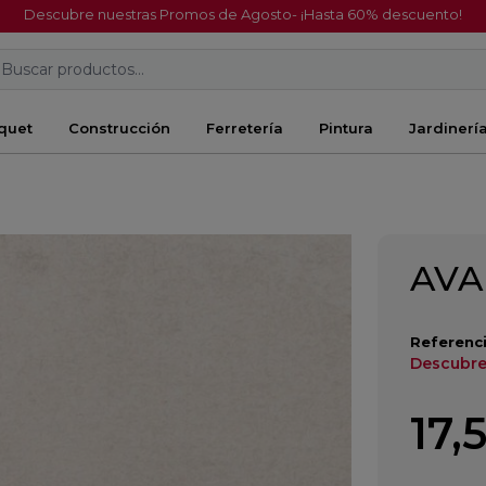
Descubre nuestras Promos de Agosto- ¡Hasta 60% descuento!
Buscar productos...
quet
Construcción
Ferretería
Pintura
Jardinerí
AVA
Referenci
Descubre
17,