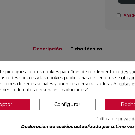
Añad
Descripción
Ficha técnica
do texturado y mate, y viene en un formato rectangular de 
te pide que aceptes cookies para fines de rendimiento, redes soc
residenciales y comerciales. Con una impresión digital que e
Las redes sociales y las cookies publicitarias de terceros se utiliza
rnidad a cualquier ambiente.
unciones de redes sociales y anuncios personalizados. ¿Aceptas e
amiento de datos personales involucrados?
eptar
Configurar
Rech
producto
Política de privaci
Declaración de cookies actualizada por última vez 