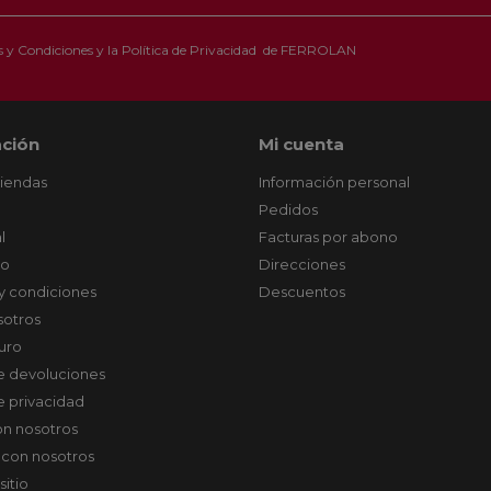
 y Condiciones
y la
Política de Privacidad
de FERROLAN
ción
Mi cuenta
tiendas
Información personal
Pedidos
l
Facturas por abono
co
Direcciones
y condiciones
Descuentos
sotros
uro
de devoluciones
de privacidad
on nosotros
 con nosotros
sitio