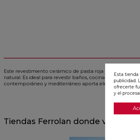
Este revestimiento cerámico de pasta roja tiene un acaba
Esta tienda 
natural. Es ideal para revestir baños, cocinas, espacios 
publicidad. 
contemporáneo y mediterráneo aporta elegancia y mode
ofrecerte f
y el proces
Ac
Tiendas Ferrolan donde ver este 