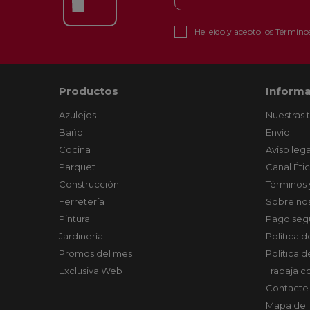
He leído y acepto los
Términos
Productos
Informa
Azulejos
Nuestras 
Baño
Envío
Cocina
Aviso lega
Parquet
Canal Éti
Construcción
Términos 
Ferretería
Sobre no
Pintura
Pago seg
Jardinería
Política 
Promos del mes
Política 
Exclusiva Web
Trabaja c
Contacte
Mapa del 