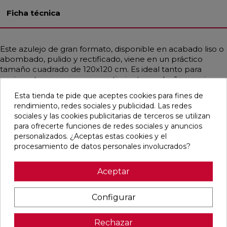
Ficha técnica
Este azulejo de gran formato, disponible en acabado liso o
abombado, pulido y rectificado, viene en un práctico
tamaño cuadrado de 120x120 cm. Es ideal tanto para
pavimentos como para revestimientos en baños, cocinas,
espacios residenciales y comerciales. Su diseño
Esta tienda te pide que aceptes cookies para fines de
contemporáneo y mediterráneo, que emula la piedra en
rendimiento, redes sociales y publicidad. Las redes
un elegante tono gris medio, lo hace perfecto para
sociales y las cookies publicitarias de terceros se utilizan
cualquier ambiente. Además, es resistente a la helada y a
para ofrecerte funciones de redes sociales y anuncios
las manchas, garantizando durabilidad y fácil
personalizados. ¿Aceptas estas cookies y el
mantenimiento.
procesamiento de datos personales involucrados?
Aceptar
Pensamos que te puede interesar
Configurar
favorite
favorite
favorite
favorite
Rechazar