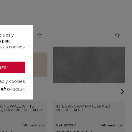
favorite
favorite
iales y
n para
stas cookies
azar
dad y cookies
el:
15/10/2024
ONE WALL WHITE
INTEGRA GRAY MATE 60X120
3,3X100 RECTIFICADO
RECTIFICADO
TAU ceràmica
Ref:
93213810
TAU ceràmica