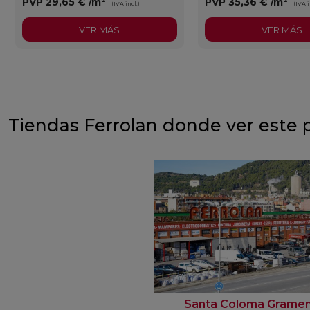
PVP
29,65 €
/m²
PVP
35,36 €
/m²
(IVA incl.)
(IVA i
VER MÁS
VER MÁS
Tiendas Ferrolan donde ver este 
Santa Coloma Grame