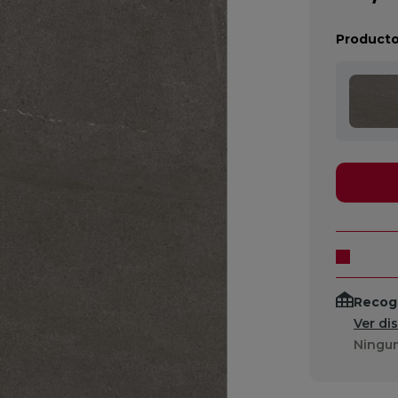
Producto
Recogi
Ver di
Ningun