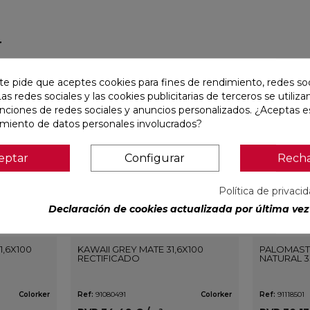
r
favorite
favorite
te pide que aceptes cookies para fines de rendimiento, redes soc
Las redes sociales y las cookies publicitarias de terceros se utiliza
unciones de redes sociales y anuncios personalizados. ¿Aceptas e
amiento de datos personales involucrados?
eptar
Configurar
Rech
Política de privaci
Declaración de cookies actualizada por última vez 
1,6X100
KAWAII GREY MATE 31,6X100
PALOMAST
RECTIFICADO
NATURAL 3
Colorker
Ref:
91080491
Colorker
Ref:
91118501