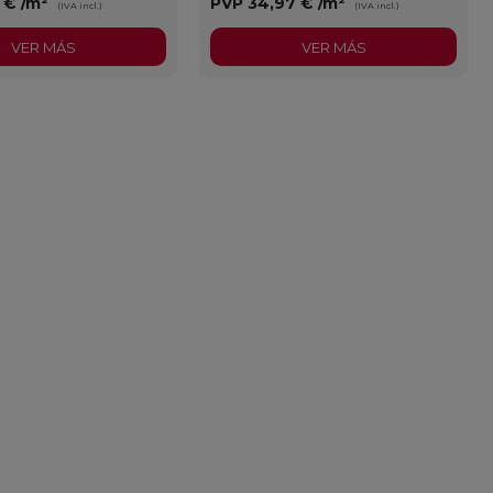
3 €
/m²
PVP
34,97 €
/m²
(IVA incl.)
(IVA incl.)
VER MÁS
VER MÁS