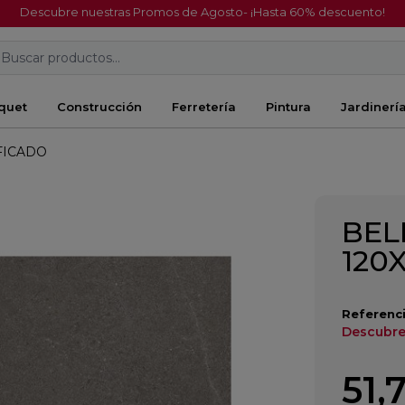
Descubre nuestras Promos de Agosto- ¡Hasta 60% descuento!
Buscar productos...
quet
Construcción
Ferretería
Pintura
Jardinerí
FICADO
BEL
120
Referenci
Descubre
51,