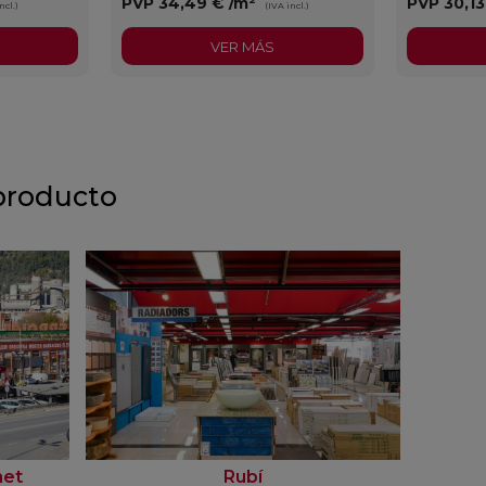
PVP
34,49 €
/m²
PVP
30,1
ncl.)
(IVA incl.)
VER MÁS
producto
net
Rubí