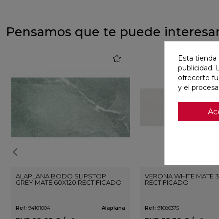
Pensamos que te puede interesa
favorite
Esta tienda 
publicidad. 
ofrecerte f
y el proces
Ac
ALAPLANA BODO SLIPSTOP
VERONA WHITE MATE 3
GREY MATE 60X120 RECTIFICADO
RECTIFICADO
Ref:
94101004
Alaplana
Ref:
91080375