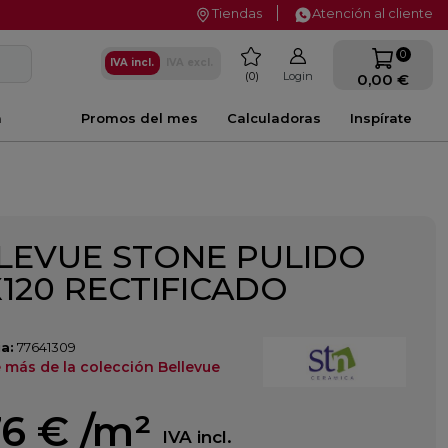
Tiendas
Atención al cliente
favorite
0
IVA incl.
IVA excl.
0
Login
0,00 €
a
Promos del mes
Calculadoras
Inspírate
LEVUE STONE PULIDO
X120 RECTIFICADO
a:
77641309
 más de la colección Bellevue
76 €
/m²
IVA incl.