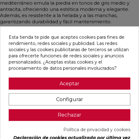
mediterráneo emula la piedra en tonos de gris medio y
antracita, ofreciendo una estética moderna y elegante.
Además, es resistente a la helada y a las manchas,
garantizando durabilidad y fácil mantenimiento.
Esta tienda te pide que aceptes cookies para fines de
rendimiento, redes sociales y publicidad. Las redes
sociales y las cookies publicitarias de terceros se utilizan
Pensamos que te puede interesar
para ofrecerte funciones de redes sociales y anuncios
personalizados. ¿Aceptas estas cookies y el
favorite
favorite
favorite
favorite
procesamiento de datos personales involucrados?
Aceptar
ALAPLANA
VERONA
KAWAII GREY
PALOMASTONE
Configurar
BODO
WHITE MATE
MATE
WALL WHITE
SLIPSTOP
31,6X100
31,6X100
NATURAL
GREY MATE
RECTIFICADO
RECTIFICADO
33,3X100
60X120
RECTIFICADO
Rechazar
RECTIFICADO
Ref:
Alaplana
Ref:
Colorker
Ref:
Colorker
Ref:
TAU
94101004
91080375
91080491
91118501
ceràmica
Política de privacidad y cookies
PVP
PVP
PVP
PVP
29,65 €
35,36 €
34,49 €
30,13 €
Declaración de cookies actualizada por última vez