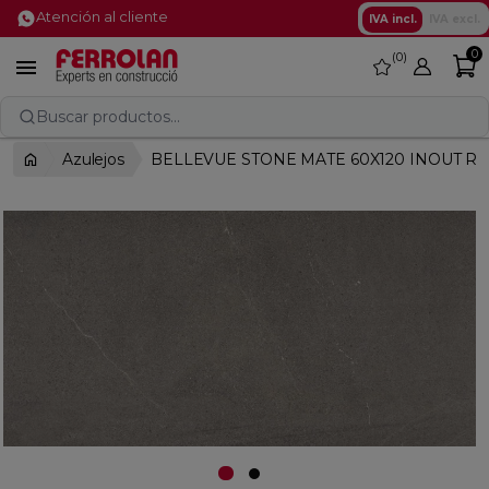
Atención al cliente
IVA incl.
IVA excl.
0
0
favorite

Buscar productos...
Azulejos
BELLEVUE STONE MATE 60X120 INOUT RE