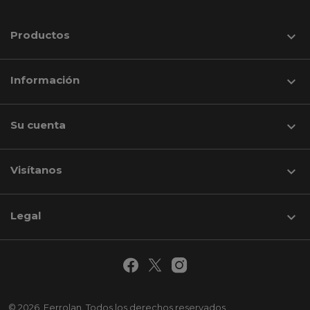
Productos

Información

Su cuenta

Visítanos
keyboard_arrow_down
Legal

© 2026. Ferrolan. Todos los derechos reservados.