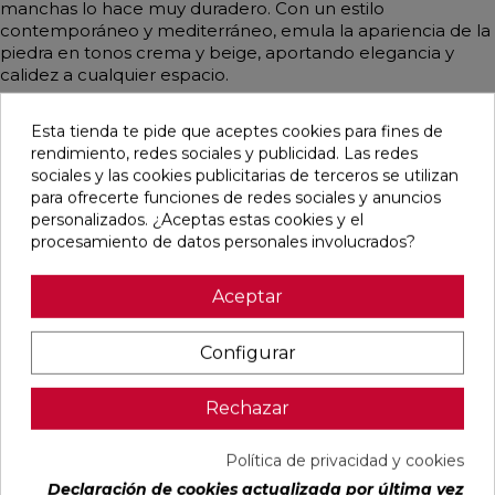
manchas lo hace muy duradero. Con un estilo
contemporáneo y mediterráneo, emula la apariencia de la
piedra en tonos crema y beige, aportando elegancia y
calidez a cualquier espacio.
Esta tienda te pide que aceptes cookies para fines de
rendimiento, redes sociales y publicidad. Las redes
Pensamos que te puede interesar
sociales y las cookies publicitarias de terceros se utilizan
para ofrecerte funciones de redes sociales y anuncios
personalizados. ¿Aceptas estas cookies y el
favorite
favorite
favorite
favorite
procesamiento de datos personales involucrados?
Aceptar
ALAPLANA
VERONA
KAWAII GREY
PALOMASTONE
Configurar
BODO
WHITE MATE
MATE
WALL WHITE
SLIPSTOP
31,6X100
31,6X100
NATURAL
GREY MATE
RECTIFICADO
RECTIFICADO
33,3X100
60X120
RECTIFICADO
Rechazar
RECTIFICADO
Ref:
Alaplana
Ref:
Colorker
Ref:
Colorker
Ref:
TAU
94101004
91080375
91080491
91118501
ceràmica
Política de privacidad y cookies
PVP
PVP
PVP
PVP
29,65 €
35,36 €
34,49 €
30,13 €
Declaración de cookies actualizada por última vez