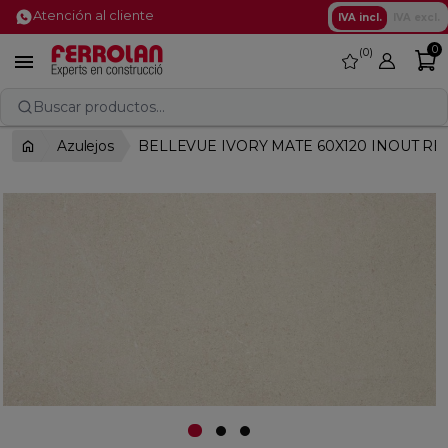
Atención al cliente
IVA incl.
IVA excl.
0
0
favorite

Buscar productos...
Azulejos
BELLEVUE IVORY MATE 60X120 INOUT RE