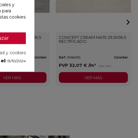
iales y
n para
stas cookies
REY MATE 29,5X59,5
CONCEPT CREAM MATE 29,5X59,5
azar
ADO
RECTIFICADO
dad y cookies
Colorker
Ref:
91086933
Colorker
el:
15/10/2024
7 €
/m²
PVP
32,07 €
/m²
(IVA incl.)
(IVA incl.)
VER MÁS
VER MÁS