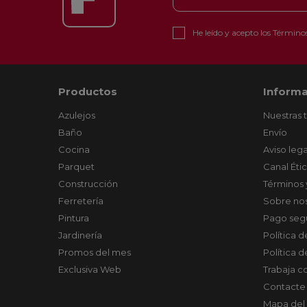
He leído y acepto los
Términos
Productos
Informa
Azulejos
Nuestras 
Baño
Envío
Cocina
Aviso lega
Parquet
Canal Éti
Construcción
Términos 
Ferretería
Sobre no
Pintura
Pago seg
Jardinería
Política 
Promos del mes
Política 
Exclusiva Web
Trabaja c
Contacte
Mapa del 