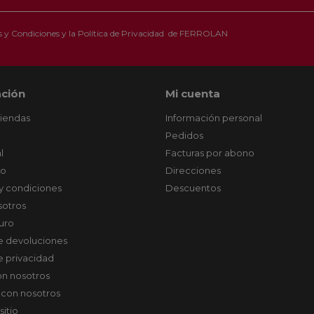
 y Condiciones
y la
Política de Privacidad
de FERROLAN
ción
Mi cuenta
tiendas
Información personal
Pedidos
l
Facturas por abono
co
Direcciones
y condiciones
Descuentos
sotros
uro
de devoluciones
de privacidad
on nosotros
 con nosotros
sitio