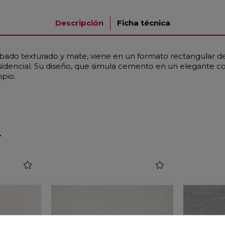
Descripción
Ficha técnica
bado texturado y mate, viene en un formato rectangular de
dencial. Su diseño, que simula cemento en un elegante col
pio.
r
favorite
favorite