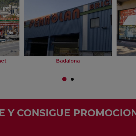
net
Badalona
E Y CONSIGUE PROMOCION