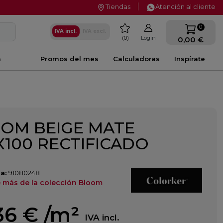
Tiendas
Atención al cliente
favorite
0
IVA incl.
IVA excl.
0
Login
0,00 €
a
Promos del mes
Calculadoras
Inspírate
OM BEIGE MATE
6X100 RECTIFICADO
a:
91080248
 más de la colección Bloom
36 €
/m²
IVA incl.