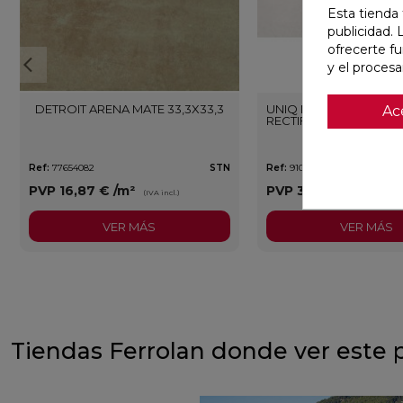
Esta tienda 
publicidad. 
ofrecerte f
y el proces
DETROIT ARENA MATE 33,3X33,3
UNIQ MOON MATE 29,5
Ac
RECTIFICADO
Ref:
77654082
STN
Ref:
91080476
PVP
16,87 €
/m²
PVP
30,13 €
/m²
(IVA incl.)
(IVA in
VER MÁS
VER MÁS
Tiendas Ferrolan donde ver este 