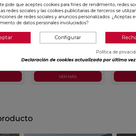
te pide que aceptes cookies para fines de rendimiento, redes soc
Las redes sociales y las cookies publicitarias de terceros se utiliza
unciones de redes sociales y anuncios personalizados. ¿Aceptas e
amiento de datos personales involucrados?
X59,5
CONCEPT MOON MATE 29,5X59,5
CONCEPT G
eptar
Configurar
Rech
RECTIFICADO
RECTIFIC
Política de privaci
Colorker
Ref:
91086931
Colorker
Ref:
91086932
Declaración de cookies actualizada por última vez 
PVP
32,07 €
/m²
PVP
32,0
cl.)
(IVA incl.)
VER MÁS
producto