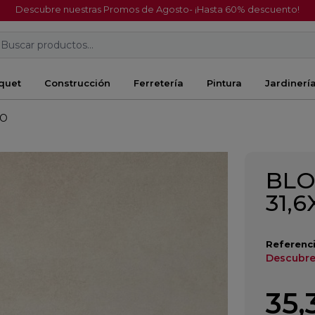
Descubre nuestras Promos de Agosto- ¡Hasta 60% descuento!
Buscar productos...
quet
Construcción
Ferretería
Pintura
Jardinerí
DO
BLO
31,
Referenci
Descubre
35,