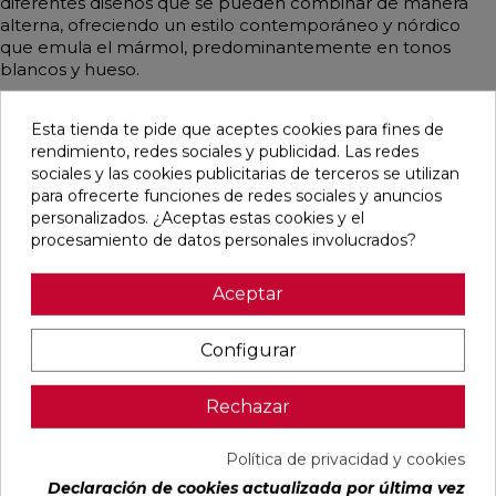
diferentes diseños que se pueden combinar de manera
alterna, ofreciendo un estilo contemporáneo y nórdico
que emula el mármol, predominantemente en tonos
blancos y hueso.
Esta tienda te pide que aceptes cookies para fines de
rendimiento, redes sociales y publicidad. Las redes
Pensamos que te puede interesar
sociales y las cookies publicitarias de terceros se utilizan
para ofrecerte funciones de redes sociales y anuncios
personalizados. ¿Aceptas estas cookies y el
favorite
favorite
favorite
favorite
procesamiento de datos personales involucrados?
Aceptar
ALAPLANA
OIKOS GOLD
OIKOS BLUE
EMPORIO
Configurar
ALLISON
PULIDO
PULIDO
BLANCO
BLANCO
30X60
30X60
PULIDO
BRILLO
RECTIFICADO
RECTIFICADO
60X120
33,3X90
RECTIFICADO
Rechazar
RECTIFICADO
Ref:
Alaplana
Ref:
Geotiles
Ref:
Geotiles
Ref:
TAU
94107701
77485413
77485414
93201622
ceràmic
PVP
PVP
PVP
PVP
Política de privacidad y cookies
22,87 €
35,15 €
35,15 €
40,54 €
Declaración de cookies actualizada por última vez