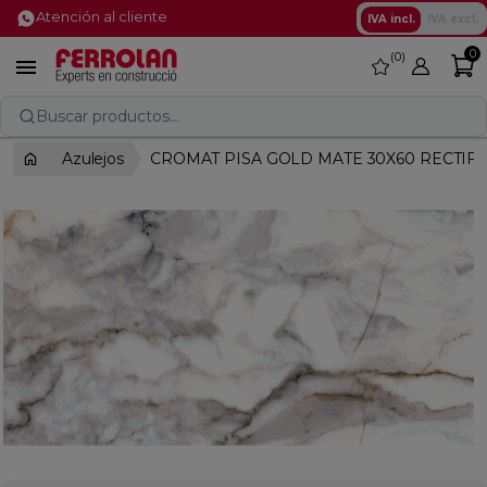
Atención al cliente
IVA incl.
IVA excl.
0
0
favorite

Buscar productos...
Azulejos
CROMAT PISA GOLD MATE 30X60 RECTIF