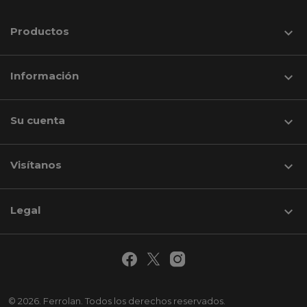
Productos

Información

Su cuenta

Visítanos
keyboard_arrow_down
Legal

© 2026. Ferrolan. Todos los derechos reservados.