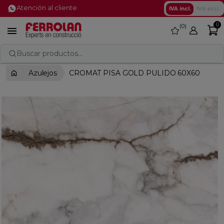
Atención al cliente
IVA incl.
IVA excl.
0
0
favorite

Buscar productos...
Azulejos
CROMAT PISA GOLD PULIDO 60X60