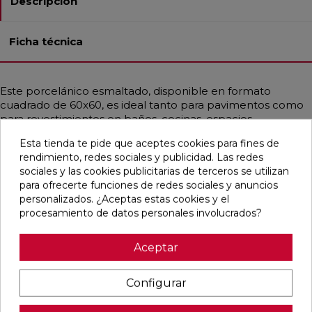
Descripción
Ficha técnica
Este porcelánico esmaltado, disponible en formato
cuadrado de 60x60, es ideal tanto para pavimentos como
para revestimientos en baños, cocinas, espacios
residenciales, decorativos y comerciales. Su acabado
Esta tienda te pide que aceptes cookies para fines de
puede ser liso o abombado, pulido y no rectificado,
rendimiento, redes sociales y publicidad. Las redes
ofreciendo un estilo contemporáneo y nórdico que emula
sociales y las cookies publicitarias de terceros se utilizan
el mármol, principalmente en tonos blancos y hueso. Cada
para ofrecerte funciones de redes sociales y anuncios
caja incluye diferentes diseños que se pueden combinar
personalizados. ¿Aceptas estas cookies y el
de manera alterna, permitiendo una personalización única
procesamiento de datos personales involucrados?
en cada instalación.
Aceptar
Pensamos que te puede interesar
Configurar