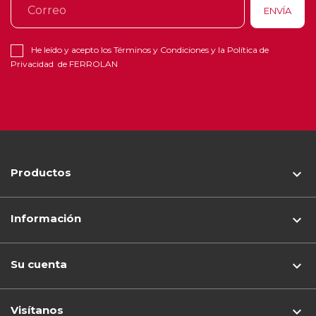
He leído y acepto los
Términos y Condiciones
y la
Política de
Privacidad
de FERROLAN
Productos

Información

Su cuenta

Visítanos
keyboard_arrow_down