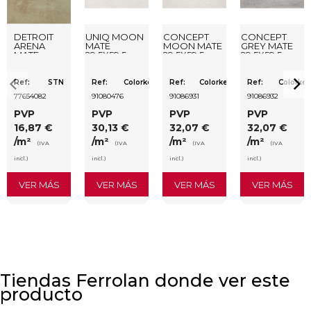
DETROIT
UNIQ MOON
CONCEPT
CONCEPT
ARENA
MATE
MOON MATE
GREY MATE
MATE
29,5X59,5
29,5X59,5
29,5X59,5
33,3X33,3
RECTIFICADO
RECTIFICADO
RECTIFICADO
Ref:
STN
Ref:
Colorker
Ref:
Colorker
Ref:
Colorker
77654082
91080476
91086931
91086932
PVP
PVP
PVP
PVP
16,87 €
30,13 €
32,07 €
32,07 €
/m²
/m²
/m²
/m²
(IVA
(IVA
(IVA
(IVA
incl.)
incl.)
incl.)
incl.)
VER MÁS
VER MÁS
VER MÁS
VER MÁS
Tiendas Ferrolan donde ver este
producto