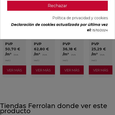
Rechazar
BLANCO
BLANCO
IMPULSE
AUSTRAL
Política de privacidad y cookies
NATURAL
PULIDO
WHITE MATE
BLANCO
120X240
120X240
31,6X100
GLOSS
Declaración de cookies actualizada por última vez
RECTIFICADO
RECTIFICADO
RECTIFICADO
29,5X59,5
el:
15/10/2024
Ref:
Baldocer
Ref:
Baldocer
Ref:
Colorker
Ref:
Colorker
77359401
77359406
91080301
91086600
PVP
PVP
PVP
PVP
50,70 €
62,80 €
36,18 €
25,29 €
/m²
/m²
/m²
/m²
(IVA
(IVA
(IVA
(IVA
incl.)
incl.)
incl.)
incl.)
VER MÁS
VER MÁS
VER MÁS
VER MÁS
Tiendas Ferrolan donde ver este
producto