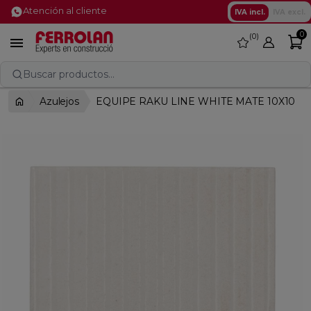
Atención al cliente
IVA incl.
IVA excl.
0
0
favorite

Buscar productos...
Azulejos
EQUIPE RAKU LINE WHITE MATE 10X10