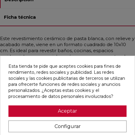
Ficha técnica
Este revestimiento cerámico de pasta blanca, con relieve y
acabado mate, viene en un formato cuadrado de 10x10
cm. Es ideal para revestir baños, cocinas, espacios
residenciales y comerciales, así como para proyectos de
decoración. Su estilo versátil se adapta a ambientes
Esta tienda te pide que aceptes cookies para fines de
contemporáneos, mediterráneos, clásicos y nórdicos, y su
rendimiento, redes sociales y publicidad. Las redes
diseño en monocolor, predominantemente en tono
sociales y las cookies publicitarias de terceros se utilizan
hueso, aporta un toque elegante y atemporal.
para ofrecerte funciones de redes sociales y anuncios
personalizados. ¿Aceptas estas cookies y el
procesamiento de datos personales involucrados?
Pensamos que te puede interesar
Aceptar
favorite
favorite
favorite
favorite
Configurar