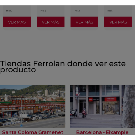
/m²
/m²
/m²
/m²
(IVA
(IVA
(IVA
(IVA
incl.)
incl.)
incl.)
incl.)
VER MÁS
VER MÁS
VER MÁS
VER MÁS
Tiendas Ferrolan donde ver este
producto
Santa Coloma Gramenet
Barcelona - Eixample