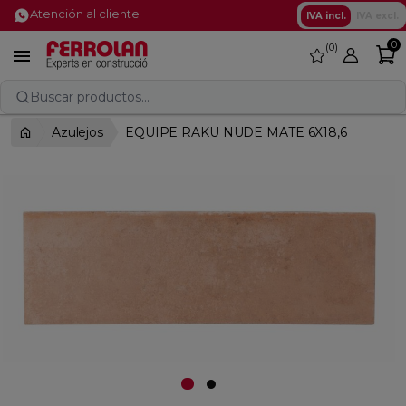
Atención al cliente
IVA incl.
IVA excl.
0
0
favorite

Buscar productos...
Azulejos
EQUIPE RAKU NUDE MATE 6X18,6