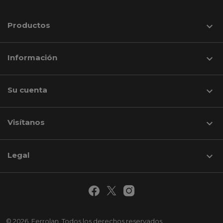
Productos

Información

Su cuenta

Visítanos
keyboard_arrow_down
Legal

© 2026. Ferrolan. Todos los derechos reservados.