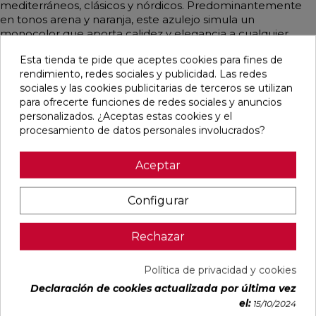
mediterráneos, clásicos y nórdicos. Predominantemente
en tonos arena y naranja, este azulejo simula un
monocolor que aporta calidez y elegancia a cualquier
decoración.
Esta tienda te pide que aceptes cookies para fines de
rendimiento, redes sociales y publicidad. Las redes
sociales y las cookies publicitarias de terceros se utilizan
para ofrecerte funciones de redes sociales y anuncios
Pensamos que te puede interesar
personalizados. ¿Aceptas estas cookies y el
procesamiento de datos personales involucrados?
favorite
favorite
favorite
favorite
Aceptar
Configurar
BLANCO
BLANCO
IMPULSE
AUSTRAL
NATURAL
PULIDO
WHITE MATE
BLANCO
120X240
120X240
31,6X100
GLOSS
Rechazar
RECTIFICADO
RECTIFICADO
RECTIFICADO
29,5X59,5
Ref:
Baldocer
Ref:
Baldocer
Ref:
Colorker
Ref:
Colorker
Política de privacidad y cookies
77359401
77359406
91080301
91086600
Declaración de cookies actualizada por última vez
PVP
PVP
PVP
PVP
el:
15/10/2024
50,70 €
62,80 €
36,18 €
25,29 €