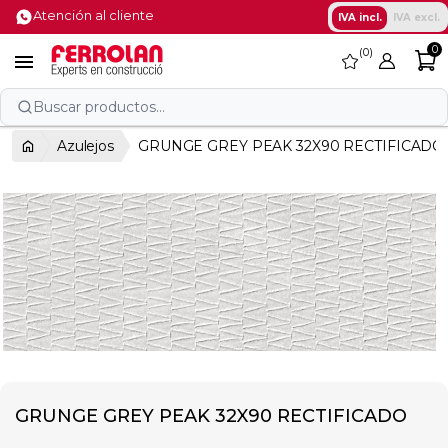
Atención al cliente
IVA incl.
IVA excl.
0
0
favorite

Buscar productos...
Azulejos
GRUNGE GREY PEAK 32X90 RECTIFICADO
GRUNGE GREY PEAK 32X90 RECTIFICADO