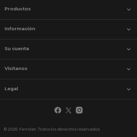
Productos

Información

Su cuenta

Visítanos
keyboard_arrow_down
Legal

© 2026. Ferrolan. Todos los derechos reservados.