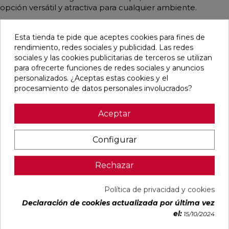
opción versátil y atractiva para cualquier ambiente.
Esta tienda te pide que aceptes cookies para fines de
rendimiento, redes sociales y publicidad. Las redes
Pensamos que te puede interesar
sociales y las cookies publicitarias de terceros se utilizan
para ofrecerte funciones de redes sociales y anuncios
personalizados. ¿Aceptas estas cookies y el
favorite
favorite
favorite
favorite
procesamiento de datos personales involucrados?
Aceptar
DUCALE
VOLTE HAYA
CYPRESS
TANGRAM
CEDAR MATE
MATE 75X75
NATURAL
CAMEL MATE
Configurar
60X120
RECTIFICADO
MATE
31,6X100
RECTIFICADO
23X120
RECTIFICADO
Ref:
Baldocer
Ref:
STN
Ref:
STN
Ref:
Colorker
Rechazar
77356202
77640372
77640561
91080296
PVP
PVP
PVP
PVP
Política de privacidad y cookies
33,28 €
29,65 €
27,23 €
38,60 €
Declaración de cookies actualizada por última vez
/m²
/m²
/m²
/m²
(IVA
(IVA
(IVA
(IVA
el:
15/10/2024
incl.)
incl.)
incl.)
incl.)