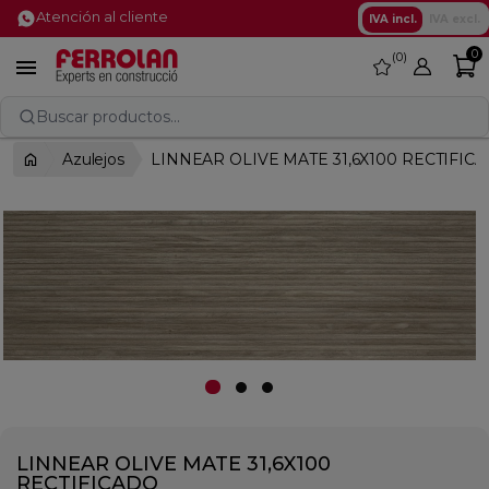
Atención al cliente
IVA incl.
IVA excl.
0
0
favorite

Buscar productos...
Azulejos
LINNEAR OLIVE MATE 31,6X100 RECTIFIC
LINNEAR OLIVE MATE 31,6X100
RECTIFICADO