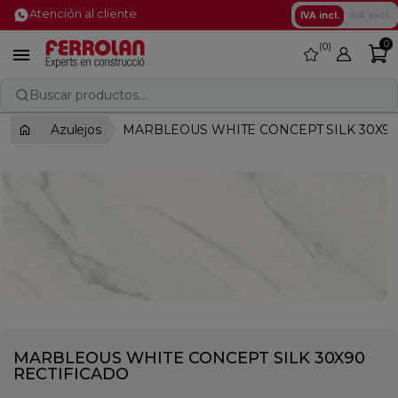
Atención al cliente
IVA incl.
IVA excl.
0
0
favorite

Buscar productos...
Azulejos
MARBLEOUS WHITE CONCEPT SILK 30X90
MARBLEOUS WHITE CONCEPT SILK 30X90
RECTIFICADO