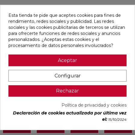
Esta tienda te pide que aceptes cookies para fines de
Pensamos que te puede interesar
rendimiento, redes sociales y publicidad. Las redes
sociales y las cookies publicitarias de terceros se utilizan
para ofrecerte funciones de redes sociales y anuncios
favorite
favorite
favorite
favorite
personalizados. ¿Aceptas estas cookies y el
procesamiento de datos personales involucrados?
Aceptar
ALAPLANA
OIKOS GOLD
OIKOS BLUE
EMPORIO
ALLISON
PULIDO
PULIDO
BLANCO
BLANCO
30X60
30X60
PULIDO
Configurar
BRILLO
RECTIFICADO
RECTIFICADO
60X120
33,3X90
RECTIFICADO
RECTIFICADO
Ref:
Alaplana
Ref:
Geotiles
Ref:
Geotiles
Ref:
TAU
94107701
77485413
77485414
93201622
ceràmic
Rechazar
PVP
PVP
PVP
PVP
22,87 €
35,15 €
35,15 €
40,54 €
Política de privacidad y cookies
/m²
/m²
/m²
/m²
(IVA
(IVA
(IVA
(IVA
Declaración de cookies actualizada por última vez
incl.)
incl.)
incl.)
incl.)
el:
15/10/2024
VER MÁS
VER MÁS
VER MÁS
VER MÁS