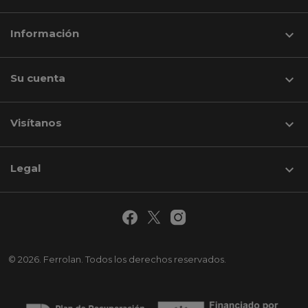
Información

Su cuenta

Visítanos
keyboard_arrow_down
Legal

© 2026. Ferrolan. Todos los derechos reservados.