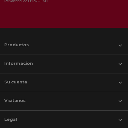
Privacidad
de FERROLAN
Productos

Información

Su cuenta

Visítanos
keyboard_arrow_down
Legal
