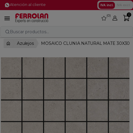
Atención al cliente
IVA incl.
IVA excl.
0
0
favorite

Buscar productos...
Azulejos
MOSAICO CLUNIA NATURAL MATE 30X30 