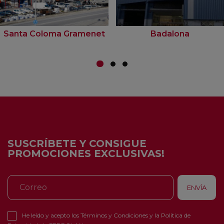
Santa Coloma Gramenet
Badalona
SUSCRÍBETE Y CONSIGUE
PROMOCIONES EXCLUSIVAS!
He leído y acepto los
Términos y Condiciones
y la
Política de