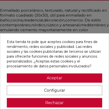
Enmallado porcelánico, texturado, natural y rectificado en
formato cuadrado (30x30), útil para enmallado en
baño,cocina,residencial,decoración,comercio. De estilo
contemporáneo,nórdico,rústico y artesanal,mediterráneo y
simulando cemento mayoritariamente en color
hueso,crema.
Esta tienda te pide que aceptes cookies para fines de
rendimiento, redes sociales y publicidad. Las redes
sociales y las cookies publicitarias de terceros se utilizan
para ofrecerte funciones de redes sociales y anuncios
Pensamos que te puede interesar
personalizados. ¿Aceptas estas cookies y el
procesamiento de datos personales involucrados?
favorite
favorite
favorite
favorite
Aceptar
Configurar
DETROIT
UNIQ MOON
CONCEPT
CONCEPT
ARENA
MATE
MOON MATE
GREY MATE
MATE
29,5X59,5
29,5X59,5
29,5X59,5
Rechazar
33,3X33,3
RECTIFICADO
RECTIFICADO
RECTIFICADO