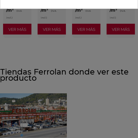
29,65 €
35,36 €
34,49 €
30,13 €
/m²
/m²
/m²
/m²
(IVA
(IVA
(IVA
(IVA
incl.)
incl.)
incl.)
incl.)
VER MÁS
VER MÁS
VER MÁS
VER MÁS
Tiendas Ferrolan donde ver este
producto