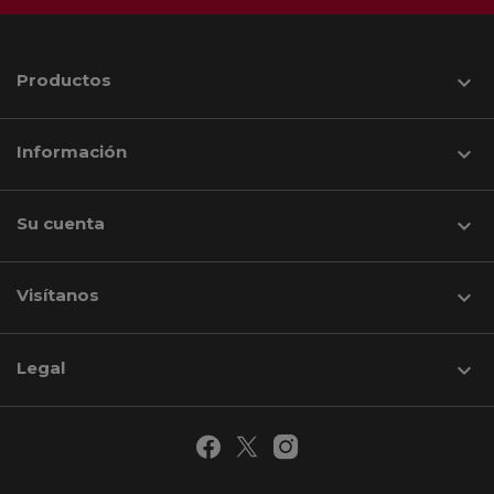
Productos

Información

Su cuenta

Visítanos
keyboard_arrow_down
Legal
