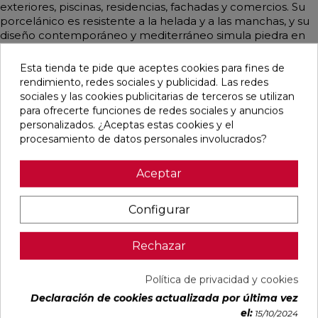
exteriores, piscinas, residencias, fachadas y comercios. Su
porcelánico es resistente a la helada y a las manchas, y su
diseño contemporáneo y mediterráneo simula piedra en
tonos crema, ofreciendo una opción versátil y duradera
para diversos espacios.
Esta tienda te pide que aceptes cookies para fines de
rendimiento, redes sociales y publicidad. Las redes
sociales y las cookies publicitarias de terceros se utilizan
para ofrecerte funciones de redes sociales y anuncios
personalizados. ¿Aceptas estas cookies y el
Pensamos que te puede interesar
procesamiento de datos personales involucrados?
favorite
favorite
favorite
favorite
Aceptar
Configurar
ALAPLANA
VERONA
KAWAII GREY
PALOMASTONE
BODO
WHITE MATE
MATE
WALL WHITE
Rechazar
SLIPSTOP
31,6X100
31,6X100
NATURAL
GREY MATE
RECTIFICADO
RECTIFICADO
33,3X100
60X120
RECTIFICADO
Política de privacidad y cookies
RECTIFICADO
Ref:
Alaplana
Ref:
Colorker
Ref:
Colorker
Ref:
TAU
94101004
91080375
91080491
91118501
ceràmica
Declaración de cookies actualizada por última vez
el:
PVP
PVP
PVP
PVP
15/10/2024