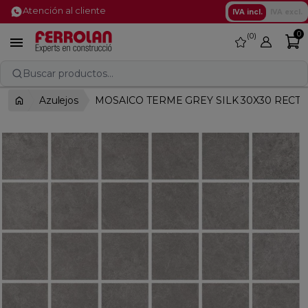
Atención al cliente
IVA incl.
IVA excl.
0
0
favorite

Buscar productos...
Azulejos
MOSAICO TERME GREY SILK 30X30 RECTI