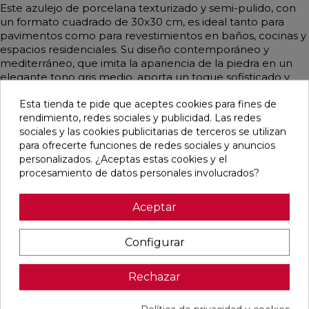
Este azulejo de porcelana texturizado y semi-pulido, con
un formato cuadrado de 30x30 cm, es ideal tanto para
pavimentos como para revestimientos en baños, cocinas y
espacios residenciales. Su diseño contemporáneo y
mediterráneo, que imita la apariencia de la piedra en un
elegante tono gris medio, aporta un toque sofisticado y
versátil a cualquier ambiente.
Esta tienda te pide que aceptes cookies para fines de
rendimiento, redes sociales y publicidad. Las redes
sociales y las cookies publicitarias de terceros se utilizan
para ofrecerte funciones de redes sociales y anuncios
Pensamos que te puede interesar
personalizados. ¿Aceptas estas cookies y el
procesamiento de datos personales involucrados?
favorite
favorite
favorite
favorite
Aceptar
Configurar
ALAPLANA
VERONA
KAWAII GREY
PALOMASTONE
BODO
WHITE MATE
MATE
WALL WHITE
SLIPSTOP
31,6X100
31,6X100
NATURAL
Rechazar
GREY MATE
RECTIFICADO
RECTIFICADO
33,3X100
60X120
RECTIFICADO
RECTIFICADO
Ref:
Alaplana
Ref:
Colorker
Ref:
Colorker
Ref:
TAU