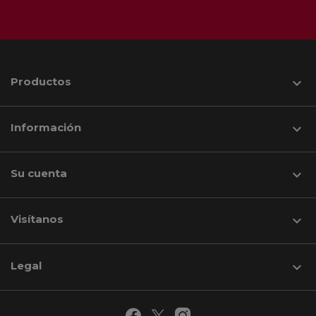
Productos

Información

Su cuenta

Visítanos
keyboard_arrow_down
Legal
