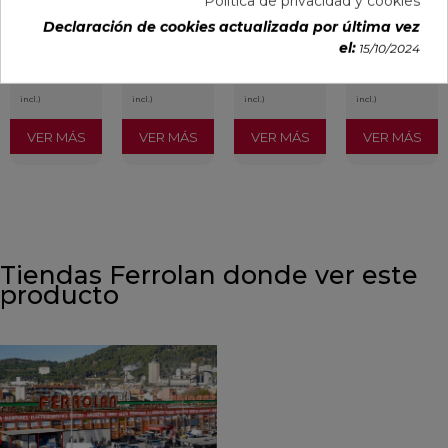
Política de privacidad y cookies
94101004
91080375
91080491
91118501
ceràmica
Declaración de cookies actualizada por última vez
PVP
PVP
PVP
PVP
el:
15/10/2024
29,65 €
35,36 €
34,49 €
30,13 €
/m²
/m²
/m²
/m²
(IVA
(IVA
(IVA
(IVA
incl.)
incl.)
incl.)
incl.)
VER MÁS
VER MÁS
VER MÁS
VER MÁS
Tiendas Ferrolan donde ver este
producto