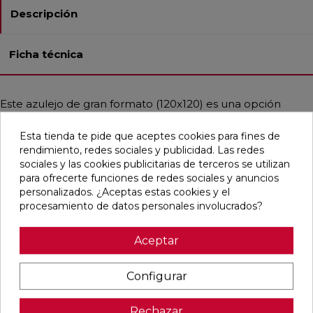
Descripción
Ficha técnica
Este azulejo de gran formato (120x120) es una opción
versátil y elegante para cualquier espacio. Con un acabado
esmaltado, texturado y mate, y bordes rectificados, es ideal
Esta tienda te pide que aceptes cookies para fines de
tanto para pavimentos como para revestimientos en
rendimiento, redes sociales y publicidad. Las redes
baños, cocinas, áreas residenciales y comerciales. Su estilo
sociales y las cookies publicitarias de terceros se utilizan
contemporáneo con toques rústicos y artesanales,
para ofrecerte funciones de redes sociales y anuncios
inspirado en el diseño mediterráneo, simula el aspecto del
personalizados. ¿Aceptas estas cookies y el
cemento en un sofisticado color gris perla.
procesamiento de datos personales involucrados?
Aceptar
Pensamos que te puede interesar
Configurar
favorite
favorite
favorite
favorite
Rechazar