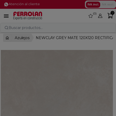
Atención al cliente
IVA incl.
IVA excl.
0
0
favorite

Buscar productos...
Azulejos
NEWCLAY GREY MATE 120X120 RECTIFIC