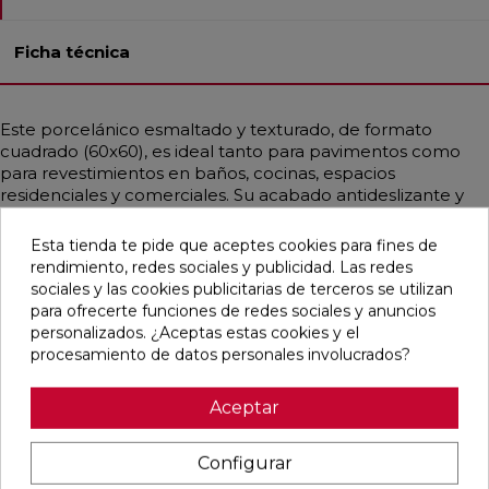
Ficha técnica
Este porcelánico esmaltado y texturado, de formato
cuadrado (60x60), es ideal tanto para pavimentos como
para revestimientos en baños, cocinas, espacios
residenciales y comerciales. Su acabado antideslizante y
rectificado garantiza seguridad y precisión en la instalación.
Con un estilo que combina lo contemporáneo, rústico y
Esta tienda te pide que aceptes cookies para fines de
artesanal, este azulejo de color antracita simula el aspecto
rendimiento, redes sociales y publicidad. Las redes
del cemento, aportando un toque mediterráneo a
sociales y las cookies publicitarias de terceros se utilizan
cualquier ambiente.
para ofrecerte funciones de redes sociales y anuncios
personalizados. ¿Aceptas estas cookies y el
procesamiento de datos personales involucrados?
Pensamos que te puede interesar
Aceptar
Configurar
favorite
favorite
favorite
favorite