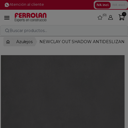
Atención al cliente
IVA incl.
IVA excl.
0
0
favorite

Buscar productos...
Azulejos
NEWCLAY OUT SHADOW ANTIDESLIZANTE