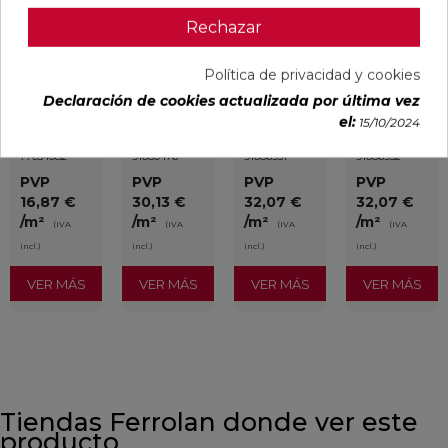
Rechazar
DETROIT
UNIQ MOON
CONCEPT
CONCEPT
Política de privacidad y cookies
ARENA
MATE
MOON MATE
GREY MATE
MATE
29,5X59,5
29,5X59,5
29,5X59,5
Declaración de cookies actualizada por última vez
33,3X33,3
RECTIFICADO
RECTIFICADO
RECTIFICADO
el:
15/10/2024
Ref:
STN
Ref:
Colorker
Ref:
Colorker
Ref:
Colorker
77654082
91080476
91086931
91086932
PVP
PVP
PVP
PVP
16,87 €
30,13 €
32,07 €
32,07 €
/m²
/m²
/m²
/m²
(IVA
(IVA
(IVA
(IVA
incl.)
incl.)
incl.)
incl.)
VER MÁS
VER MÁS
VER MÁS
VER MÁS
Tiendas Ferrolan donde ver este
producto