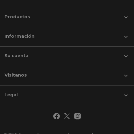
Productos

Información

Su cuenta

Visítanos
keyboard_arrow_down
Legal
