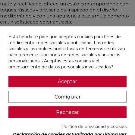
mate y rectificado, ofrece un estilo contemporáneo con
toques rústicos y artesanales, inspirado en el diseño
mediterráneo y con una apariencia que simula cemento
en un sofisticado color antracita.
Esta tienda te pide que aceptes cookies para fines de
rendimiento, redes sociales y publicidad. Las redes
sociales y las cookies publicitarias de terceros se utilizan
Pensamos que te puede interesar
para ofrecerte funciones de redes sociales y anuncios
personalizados. ¿Aceptas estas cookies y el
favorite
favorite
favorite
favorite
procesamiento de datos personales involucrados?
Aceptar
DETROIT
UNIQ MOON
CONCEPT
CONCEPT
Configurar
ARENA
MATE
MOON MATE
GREY MATE
MATE
29,5X59,5
29,5X59,5
29,5X59,5
33,3X33,3
RECTIFICADO
RECTIFICADO
RECTIFICADO
Rechazar
Ref:
STN
Ref:
Colorker
Ref:
Colorker
Ref:
Colorker
77654082
91080476
91086931
91086932
Política de privacidad y cookies
PVP
PVP
PVP
PVP
16,87 €
30,13 €
32,07 €
32,07 €
Declaración de cookies actualizada por última vez