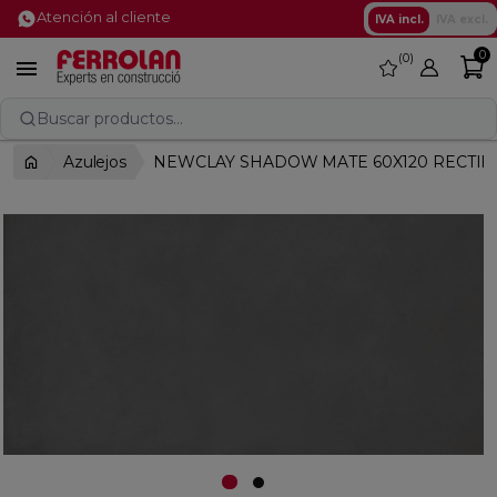
Atención al cliente
IVA incl.
IVA excl.
0
0
favorite

Buscar productos...
Azulejos
NEWCLAY SHADOW MATE 60X120 RECTIF