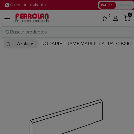
Atención al cliente
IVA incl.
IVA excl.
0
0
favorite

Buscar productos...
Azulejos
RODAPIÉ FRAME MARFIL LAPPATO 8X100