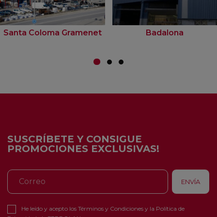
Santa Coloma Gramenet
Badalona
SUSCRÍBETE Y CONSIGUE
PROMOCIONES EXCLUSIVAS!
He leído y acepto los
Términos y Condiciones
y la
Política de