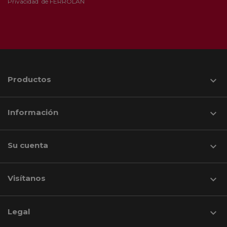
Privacidad
de FERROLAN
Productos

Información

Su cuenta

Visítanos
keyboard_arrow_down
Legal
