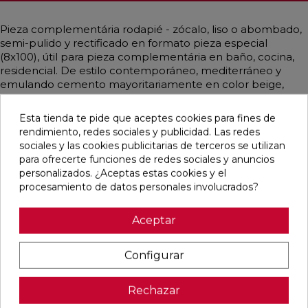
Pieza complementária rodapié - zócalo, liso o abombado,
semi-pulido y rectificado en formato pieza especial
(8x100), útil para pieza complementária en baño, cocina,
residencial. De estilo contemporáneo, mediterráneo y
emulando cemento mayoritariamente en color beige,
arena.
Esta tienda te pide que aceptes cookies para fines de
rendimiento, redes sociales y publicidad. Las redes
sociales y las cookies publicitarias de terceros se utilizan
para ofrecerte funciones de redes sociales y anuncios
Pensamos que te puede interesar
personalizados. ¿Aceptas estas cookies y el
procesamiento de datos personales involucrados?
favorite
favorite
favorite
favorite
Aceptar
Configurar
DETROIT
UNIQ MOON
CONCEPT
CONCEPT
ARENA
MATE
MOON MATE
GREY MATE
MATE
29,5X59,5
29,5X59,5
29,5X59,5
Rechazar
33,3X33,3
RECTIFICADO
RECTIFICADO
RECTIFICADO